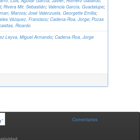
arro, Luis
;
Aguilar García, Javier
;
Romero Gallardo,
l
;
Rivera Mir, Sebastián
;
Valencia García, Guadalupe
;
tman, Marcos
;
José Valenzuela, Georgette Emilia
;
eles Vázquez, Francisco
;
Cadena-Roa, Jorge
;
Pozas
casitas, Ricardo
ez Leyva, Miguel Armando
;
Cadena-Roa, Jorge
Comentarios
atividad