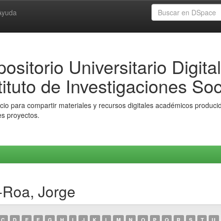
Ayuda
ositorio Universitario Digital
tituto de Investigaciones Soc
io para compartir materiales y recursos digitales académicos producido
es proyectos.
-Roa, Jorge
C
D
E
F
G
H
I
J
K
L
M
N
O
P
Q
R
S
T
U