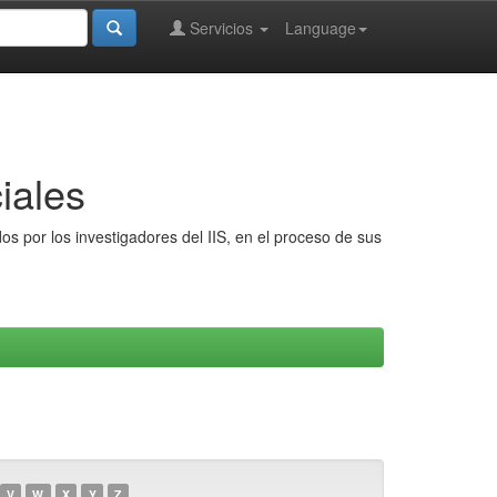
Servicios
Language
iales
s por los investigadores del IIS, en el proceso de sus
V
W
X
Y
Z