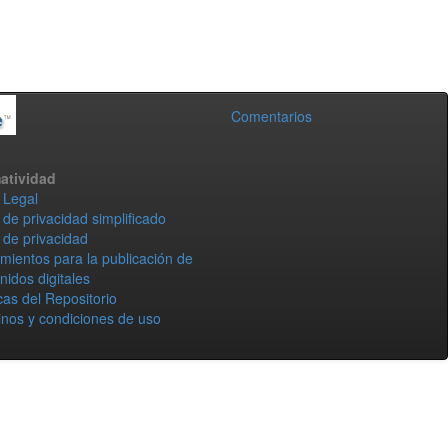
Comentarios
atividad
 Legal
 de privacidad simplificado
 de privacidad
mientos para la publicación de
nidos digitales
icas del Repositorio
nos y condiciones de uso