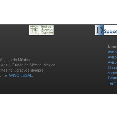
Norm
Aviso
Aviso
utónoma de México.
Aviso
 04510, Ciudad de México, México.
Linea
fines no lucrativos siempre
conte
con el
AVISO LEGAL
.
Polít
Térmi