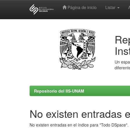
Página de inicio
Listar
Skip
navigation
Rep
Ins
Un espac
diferent
Repositorio del IIS-UNAM
No existen entradas e
No existen entradas en el índice para "Todo DSpace".