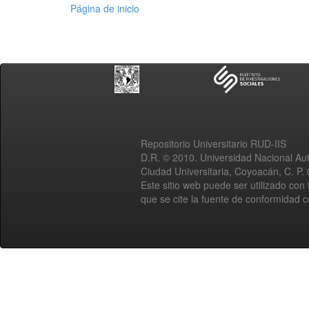
Página de inicio
Repositorio Universitario RUD-IIS
D.R. © 2010. Universidad Nacional A
Ciudad Universitaria, Coyoacán, C. P.
Este sitio web puede ser utilizado con 
que se cite la fuente de conformidad 