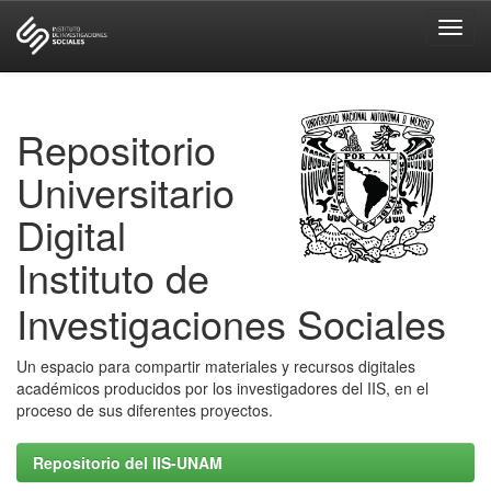
Skip
navigation
Repositorio
Universitario
Digital
Instituto de
Investigaciones Sociales
Un espacio para compartir materiales y recursos digitales
académicos producidos por los investigadores del IIS, en el
proceso de sus diferentes proyectos.
Repositorio del IIS-UNAM