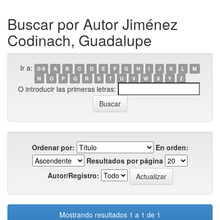
Buscar por Autor Jiménez
Codinach, Guadalupe
Ir a:
0-9
A
B
C
D
E
F
G
H
I
J
K
L
M
N
O
P
Q
R
S
T
U
V
W
X
Y
Z
O introducir las primeras letras:
Ordenar por:
En orden:
Resultados por página
Autor/Registro:
Mostrando resultados 1 a 1 de 1