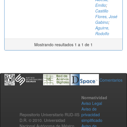
Emilio
;
Castillo
Flores, José
Gabino
;
Aguirre,
Rodolfo
Mostrando resultados 1 a 1 de 1
Comentarios
Normatividad
Aviso Legal
Aviso de
Repositorio Universitario RUD-IIS
privacidad
D.R. © 2010. Universidad
simplificado
Nacional Autónoma de México.
Aviso de