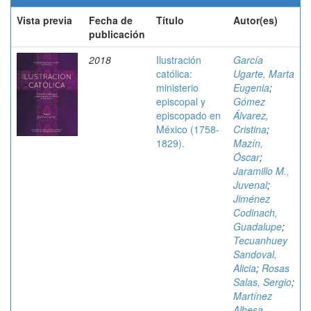
Vista previa
Fecha de
Título
Autor(es)
publicación
2018
Ilustración
García
católica:
Ugarte, Marta
ministerio
Eugenia
;
episcopal y
Gómez
episcopado en
Álvarez,
México (1758-
Cristina
;
1829).
Mazín,
Óscar
;
Jaramillo M.,
Juvenal
;
Jiménez
Codinach,
Guadalupe
;
Tecuanhuey
Sandoval,
Alicia
;
Rosas
Salas, Sergio
;
Martínez
Albesa,