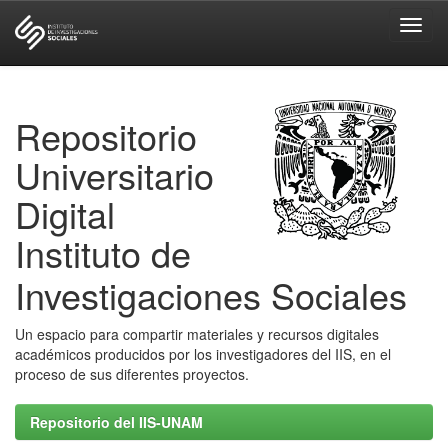
Skip
navigation
Repositorio
Universitario
Digital
Instituto de
Investigaciones Sociales
Un espacio para compartir materiales y recursos digitales
académicos producidos por los investigadores del IIS, en el
proceso de sus diferentes proyectos.
Repositorio del IIS-UNAM