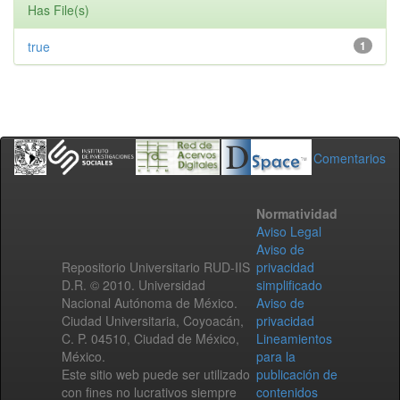
Has File(s)
true
1
Comentarios
Normatividad
Aviso Legal
Aviso de
Repositorio Universitario RUD-IIS
privacidad
D.R. © 2010. Universidad
simplificado
Nacional Autónoma de México.
Aviso de
Ciudad Universitaria, Coyoacán,
privacidad
C. P. 04510, Ciudad de México,
Lineamientos
México.
para la
Este sitio web puede ser utilizado
publicación de
con fines no lucrativos siempre
contenidos