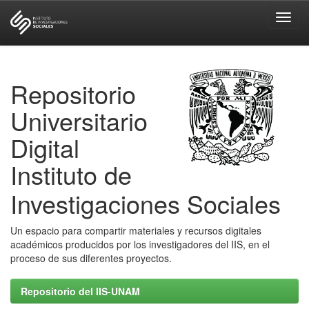
Skip
navigation
Repositorio
Universitario
Digital
Instituto de
Investigaciones Sociales
Un espacio para compartir materiales y recursos digitales
académicos producidos por los investigadores del IIS, en el
proceso de sus diferentes proyectos.
Repositorio del IIS-UNAM