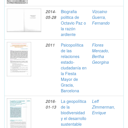
2014-
Biografia
Vizcaino
05-28
politica de
Guerra,
Octavio Paz o
Fernando
la razón
ardiente
2011
Psicopolítica
Flores
de las
Mercado,
relaciones
Bertha
estado-
Georgina
ciudadanía en
la Fiesta
Mayor de
Gracia,
Barcelona
2016-
La geopolítica
Leff
01-13
de la
Zimmerman,
biodiversidad
Enrique
y el desarrollo
sustentable