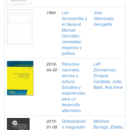
1994
Los
Jose
ferrocarriles y
Valenzuela,
el General
Georgette
Manuel
González:
necesidad,
negocios y
política
2016-
Recursos
Leff
04-20
naturales,
Zimmerman,
técnica y
Enrique
;
cultura.
Carabias, Julia
;
Estudios y
Batis, Ana Irene
experiencias
para un
desarrollo
alternativo
2015-
Globalización
Martinez
01-08
e integración
Borrego, Estela
;