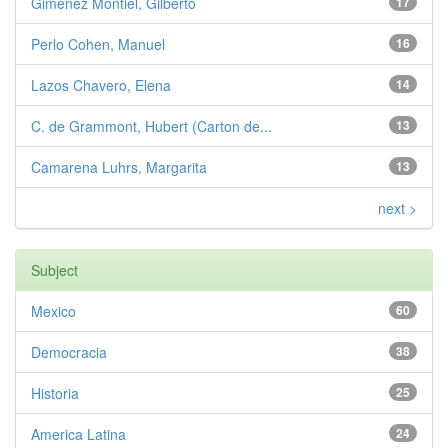
Giménez Montiel, Gilberto
17
Perlo Cohen, Manuel
16
Lazos Chavero, Elena
14
C. de Grammont, Hubert (Carton de...
13
Camarena Luhrs, Margarita
13
next >
Subject
Mexico
60
Democracia
38
Historia
25
America Latina
24