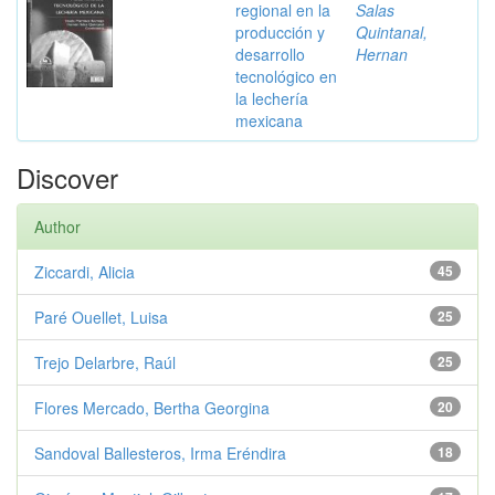
regional en la
Salas
producción y
Quintanal,
desarrollo
Hernan
tecnológico en
la lechería
mexicana
Discover
Author
Ziccardi, Alicia
45
Paré Ouellet, Luisa
25
Trejo Delarbre, Raúl
25
Flores Mercado, Bertha Georgina
20
Sandoval Ballesteros, Irma Eréndira
18