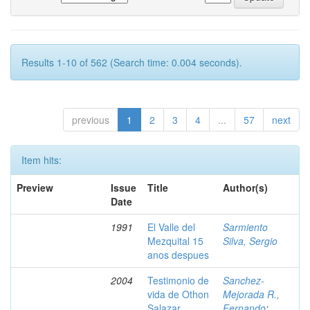
Results 1-10 of 562 (Search time: 0.004 seconds).
previous
1
2
3
4
...
57
next
Item hits:
Preview
Issue
Title
Author(s)
Date
1991
El Valle del
Sarmiento
Mezquital 15
Silva, Sergio
anos despues
2004
Testimonio de
Sanchez-
vida de Othon
Mejorada R.,
Salazar
Fernando
;