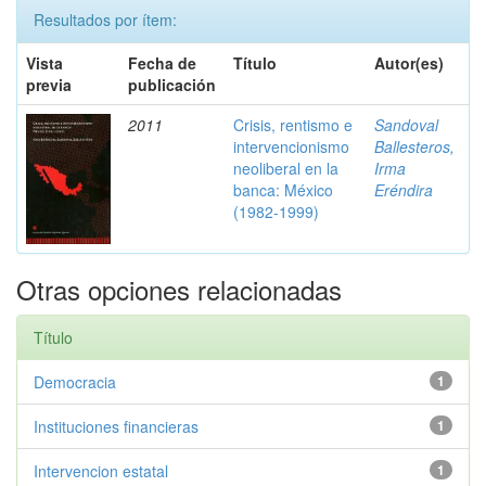
Resultados por ítem:
Vista
Fecha de
Título
Autor(es)
previa
publicación
2011
Crisis, rentismo e
Sandoval
intervencionismo
Ballesteros,
neoliberal en la
Irma
banca: México
Eréndira
(1982-1999)
Otras opciones relacionadas
Título
Democracia
1
Instituciones financieras
1
Intervencion estatal
1