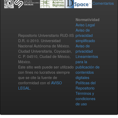
Comentarios
Normatividad
Aviso Legal
Aviso de
Repositorio Universitario RUD-IIS
privacidad
D.R. © 2010. Universidad
simplificado
Nacional Autónoma de México.
Aviso de
Ciudad Universitaria, Coyoacán,
privacidad
C. P. 04510, Ciudad de México,
Lineamientos
México.
para la
Este sitio web puede ser utilizado
publicación de
con fines no lucrativos siempre
contenidos
que se cite la fuente de
digitales
conformidad con el
AVISO
Políticas del
LEGAL
.
Repositorio
Términos y
condiciones
de uso