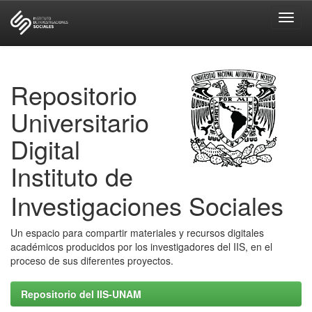
Skip
navigation
Repositorio
Universitario
Digital
Instituto de
Investigaciones Sociales
Un espacio para compartir materiales y recursos digitales
académicos producidos por los investigadores del IIS, en el
proceso de sus diferentes proyectos.
Repositorio del IIS-UNAM