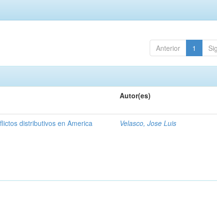
Anterior
1
Si
Autor(es)
lictos distributivos en America
Velasco, Jose Luis