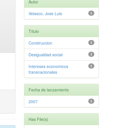
Autor
Velasco, Jose Luis
1
Título
Construccion
1
Desigualdad social
1
Intereses economicos
1
transnacionales
Fecha de lanzamiento
2007
1
Has File(s)