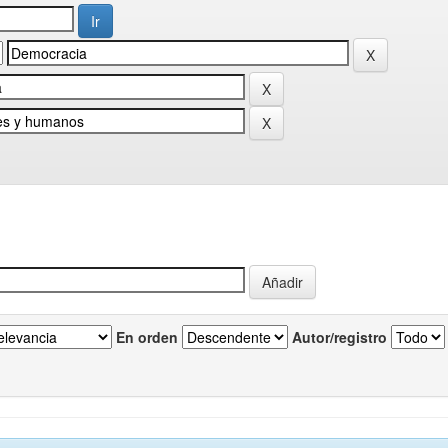
En orden
Autor/registro