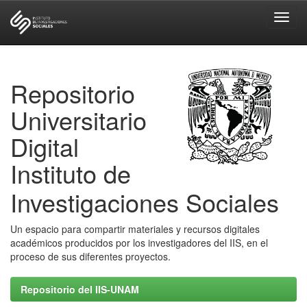
Skip
navigation
Repositorio
Universitario
Digital
Instituto de
Investigaciones Sociales
Un espacio para compartir materiales y recursos digitales
académicos producidos por los investigadores del IIS, en el
proceso de sus diferentes proyectos.
Repositorio del IIS-UNAM