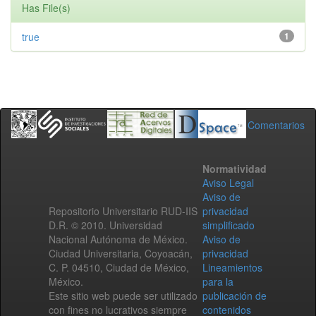
Has File(s)
true
1
Comentarios
Normatividad
Aviso Legal
Aviso de
Repositorio Universitario RUD-IIS
privacidad
D.R. © 2010. Universidad
simplificado
Nacional Autónoma de México.
Aviso de
Ciudad Universitaria, Coyoacán,
privacidad
C. P. 04510, Ciudad de México,
Lineamientos
México.
para la
Este sitio web puede ser utilizado
publicación de
con fines no lucrativos siempre
contenidos