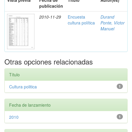
Vista previa
Fecha de
Título
Autor(es)
publicación
2010-11-29
Encuesta
Durand
cultura política
Ponte, Víctor
Manuel
Otras opciones relacionadas
Título
Cultura politica
1
Fecha de lanzamiento
2010
1