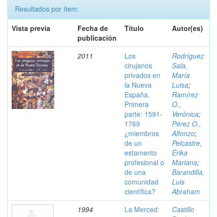
Resultados por ítem:
Vista previa
Fecha de
Título
Autor(es)
publicación
2011
Los
Rodríguez
cirujanos
Sala,
privados en
María
la Nueva
Luisa
;
España.
Ramírez
Primera
O.,
parte: 1591-
Verónica
;
1769
Pérez O.,
¿miembros
Alfonzo
;
de un
Pelcastre,
estamento
Érika
profesional o
Mariana
;
de una
Barandilla,
comunidad
Luis
científica?
Abraham
1994
La Merced:
Castillo