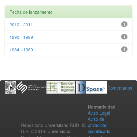
Fecha de lanzamiento
2010 - 2011
1
1990 - 1999
1
1984 - 1989
1
Comentarios
Normatividad
Aviso Legal
Aviso de
Repositorio Universitario RUD-IIS
privacidad
D.R. © 2010. Universidad
simplificado