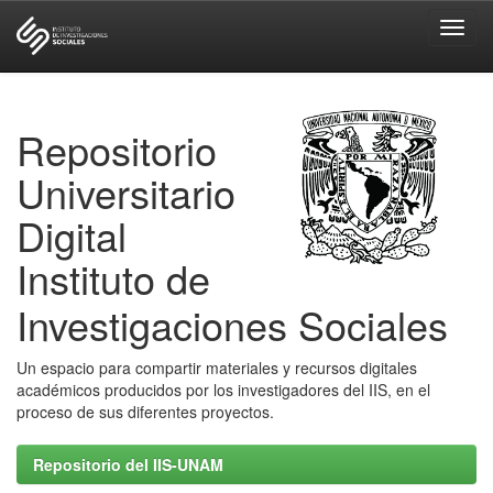
Skip
navigation
Repositorio
Universitario
Digital
Instituto de
Investigaciones Sociales
Un espacio para compartir materiales y recursos digitales
académicos producidos por los investigadores del IIS, en el
proceso de sus diferentes proyectos.
Repositorio del IIS-UNAM