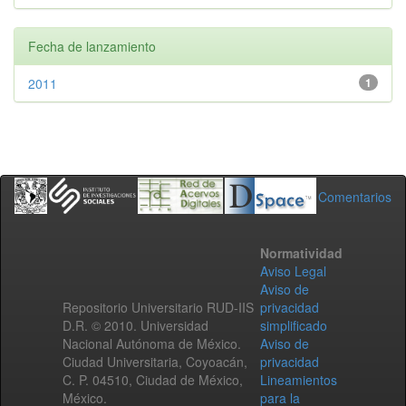
Fecha de lanzamiento
2011
1
Comentarios
Normatividad
Aviso Legal
Aviso de
Repositorio Universitario RUD-IIS
privacidad
D.R. © 2010. Universidad
simplificado
Nacional Autónoma de México.
Aviso de
Ciudad Universitaria, Coyoacán,
privacidad
C. P. 04510, Ciudad de México,
Lineamientos
México.
para la