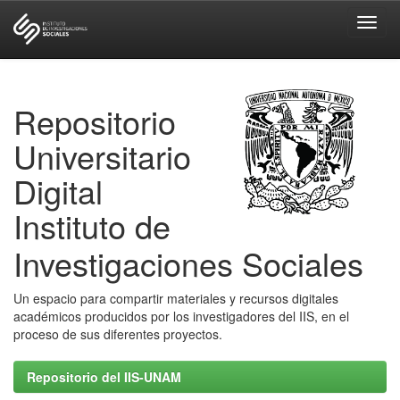
Skip
navigation
Repositorio
Universitario
Digital
Instituto de
Investigaciones Sociales
Un espacio para compartir materiales y recursos digitales
académicos producidos por los investigadores del IIS, en el
proceso de sus diferentes proyectos.
Repositorio del IIS-UNAM