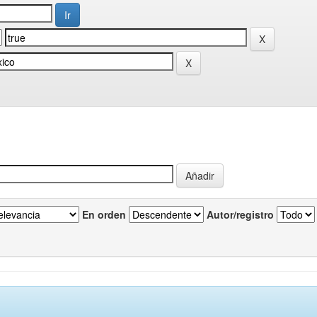
En orden
Autor/registro