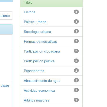
Título
Historia
3
guiente
Politica urbana
3
Sociologia urbana
3
Formas democraticas
2
Participacion ciudadana
2
Participacion politica
2
Pepenadores
2
Abastecimiento de agua
1
 Jesus
Actividad economica
1
Adultos mayores
1