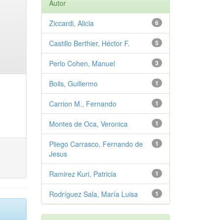
Autor
Ziccardi, Alicia
6
Castillo Berthier, Héctor F.
5
Perlo Cohen, Manuel
3
Boils, Guillermo
1
Carrion M., Fernando
1
Montes de Oca, Veronica
1
Pliego Carrasco, Fernando de
1
Jesus
Ramirez Kuri, Patricia
1
Rodríguez Sala, María Luisa
1