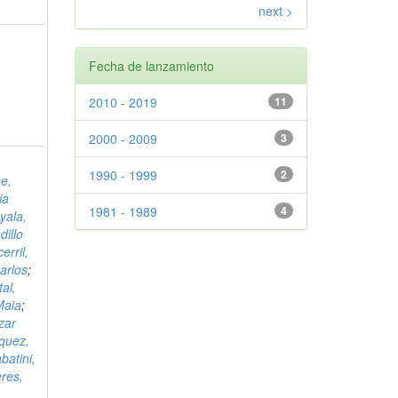
next >
Fecha de lanzamiento
2010 - 2019
11
2000 - 2009
3
1990 - 1999
2
e,
ia
1981 - 1989
4
yala,
dillo
erril,
arlos
;
tal,
Maia
;
zar
iquez,
batini,
res,