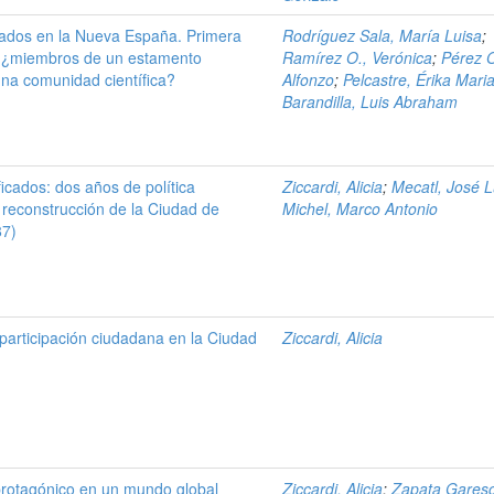
ivados en la Nueva España. Primera
Rodríguez Sala, María Luisa
;
9 ¿miembros de un estamento
Ramírez O., Verónica
;
Pérez O
una comunidad científica?
Alfonzo
;
Pelcastre, Érika Mari
Barandilla, Luis Abraham
icados: dos años de política
Ziccardi, Alicia
;
Mecatl, José L
a reconstrucción de la Ciudad de
Michel, Marco Antonio
87)
participación ciudadana en la Ciudad
Ziccardi, Alicia
protagónico en un mundo global
Ziccardi, Alicia
;
Zapata Gares