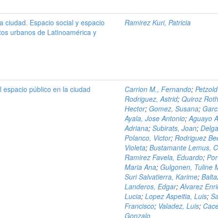
la ciudad. Espacio social y espacio
Ramirez Kuri, Patricia
tos urbanos de Latinoamérica y
l espacio público en la ciudad
Carrion M., Fernando
;
Petzold
Rodriguez, Astrid
;
Quiroz Roth
Hector
;
Gomez, Susana
;
Garc
Ayala, Jose Antonio
;
Aguayo A
Adriana
;
Subirats, Joan
;
Delga
Polanco, Victor
;
Rodriguez Bec
Violeta
;
Bustamante Lemus, C
Ramirez Favela, Eduardo
;
Por
Maria Ana
;
Gulgonen, Tuline 
Suri Salvatierra, Karime
;
Balta
Landeros, Edgar
;
Alvarez Enr
Lucia
;
Lopez Aspeitia, Luis
;
Sa
Francisco
;
Valadez, Luis
;
Cace
Gonzalo