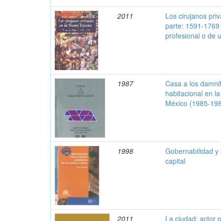
2011
Los cirujanos pr
parte: 1591-176
profesional o de 
1987
Casa a los damnif
habitacional en l
México (1985-19
1998
Gobernabilidad y 
capital
2011
La ciudad: actor 