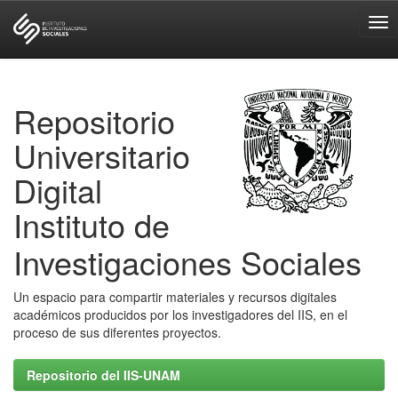
Skip
navigation
Repositorio
Universitario
Digital
Instituto de
Investigaciones Sociales
Un espacio para compartir materiales y recursos digitales
académicos producidos por los investigadores del IIS, en el
proceso de sus diferentes proyectos.
Repositorio del IIS-UNAM