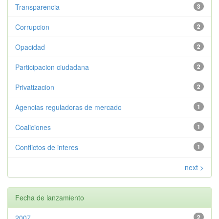
Transparencia
3
Corrupcion
2
Opacidad
2
Participacion ciudadana
2
Privatizacion
2
Agencias reguladoras de mercado
1
Coaliciones
1
Conflictos de interes
1
next >
Fecha de lanzamiento
2007
2