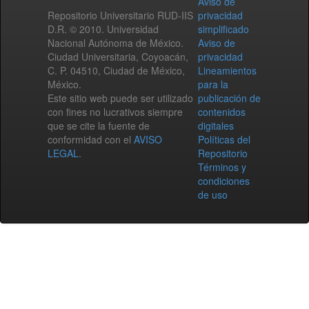
Aviso de
Repositorio Universitario RUD-IIS
privacidad
D.R. © 2010. Universidad
simplificado
Nacional Autónoma de México.
Aviso de
Ciudad Universitaria, Coyoacán,
privacidad
C. P. 04510, Ciudad de México,
Lineamientos
México.
para la
Este sitio web puede ser utilizado
publicación de
con fines no lucrativos siempre
contenidos
que se cite la fuente de
digitales
conformidad con el
AVISO
Políticas del
LEGAL
.
Repositorio
Términos y
condiciones
de uso