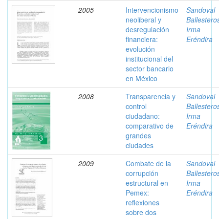
2005
Intervencionismo
Sandoval
neoliberal y
Ballestero
desregulación
Irma
financiera:
Eréndira
evolución
institucional del
sector bancario
en México
2008
Transparencia y
Sandoval
control
Ballestero
ciudadano:
Irma
comparativo de
Eréndira
grandes
ciudades
2009
Combate de la
Sandoval
corrupción
Ballestero
estructural en
Irma
Pemex:
Eréndira
reflexiones
sobre dos