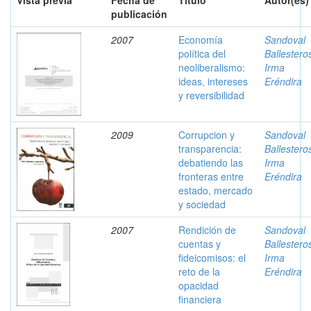
Vista previa
Fecha de
Título
Autor(es)
publicación
2007
Economía
Sandoval
política del
Ballestero
neoliberalismo:
Irma
ideas, intereses
Eréndira
y reversibilidad
2009
Corrupcion y
Sandoval
transparencia:
Ballestero
debatiendo las
Irma
fronteras entre
Eréndira
estado, mercado
y sociedad
2007
Rendición de
Sandoval
cuentas y
Ballestero
fideicomisos: el
Irma
reto de la
Eréndira
opacidad
financiera