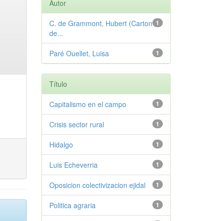
Autor
C. de Grammont, Hubert (Carton
1
de...
Paré Ouellet, Luisa
1
Título
Capitalismo en el campo
1
Crisis sector rural
1
Hidalgo
1
Luis Echeverria
1
Oposicion colectivizacion ejidal
1
Politica agraria
1