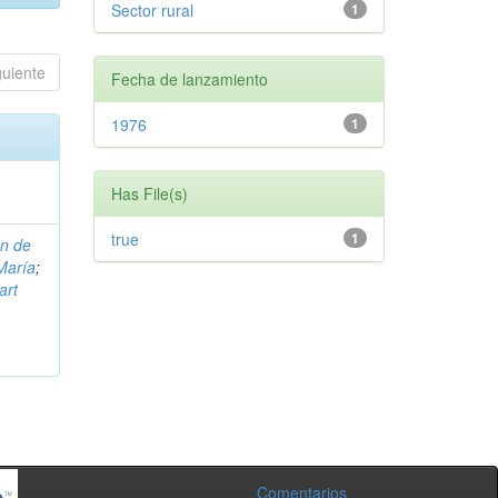
Sector rural
1
guiente
Fecha de lanzamiento
1976
1
Has File(s)
true
1
on de
María
;
art
Comentarios