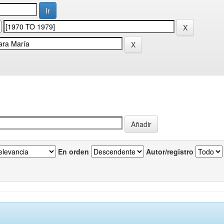
En orden
Autor/registro