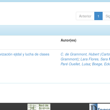
Anterior
1
Si
Autor(es)
ivización ejidal y lucha de clases
C. de Grammont, Hubert (Cart
Grammont)
;
Lara Flores, Sara 
Paré Ouellet, Luisa
;
Boege, Eck