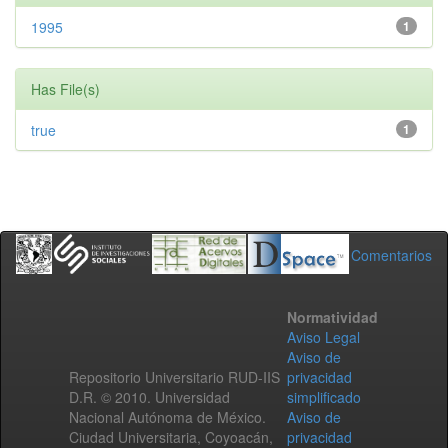
1995
1
Has File(s)
true
1
Comentarios
Normatividad
Aviso Legal
Aviso de
Repositorio Universitario RUD-IIS
privacidad
D.R. © 2010. Universidad
simplificado
Nacional Autónoma de México.
Aviso de
Ciudad Universitaria, Coyoacán,
privacidad