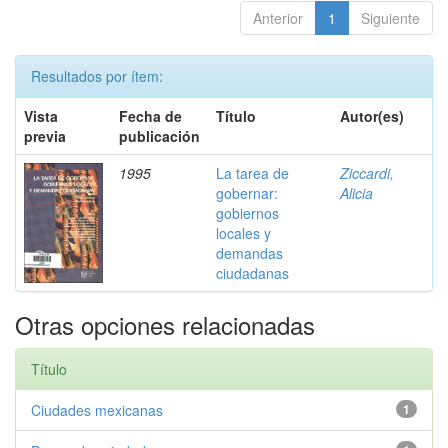
Anterior
1
Siguiente
Resultados por ítem:
Vista
Fecha de
Título
Autor(es)
previa
publicación
1995
La tarea de
Ziccardi,
gobernar:
Alicia
gobiernos
locales y
demandas
ciudadanas
Otras opciones relacionadas
Título
Ciudades mexicanas
1