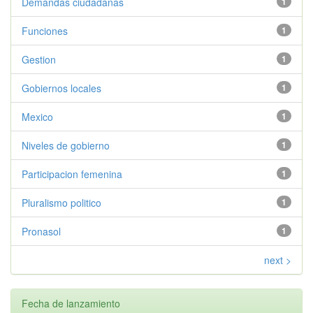
Demandas ciudadanas
1
Funciones
1
Gestion
1
Gobiernos locales
1
Mexico
1
Niveles de gobierno
1
Participacion femenina
1
Pluralismo politico
1
Pronasol
1
next >
Fecha de lanzamiento