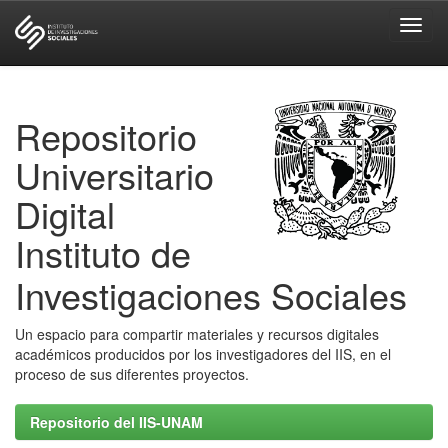
Skip
navigation
Repositorio
Universitario
Digital
Instituto de
Investigaciones Sociales
Un espacio para compartir materiales y recursos digitales
académicos producidos por los investigadores del IIS, en el
proceso de sus diferentes proyectos.
Repositorio del IIS-UNAM