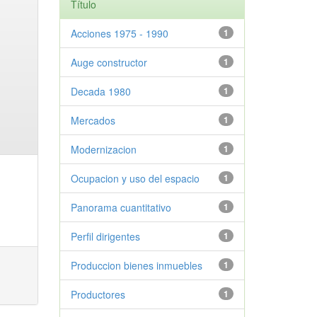
Título
Acciones 1975 - 1990
1
Auge constructor
1
Decada 1980
1
Mercados
1
Modernizacion
1
Ocupacion y uso del espacio
1
Panorama cuantitativo
1
Perfil dirigentes
1
Produccion bienes inmuebles
1
Productores
1