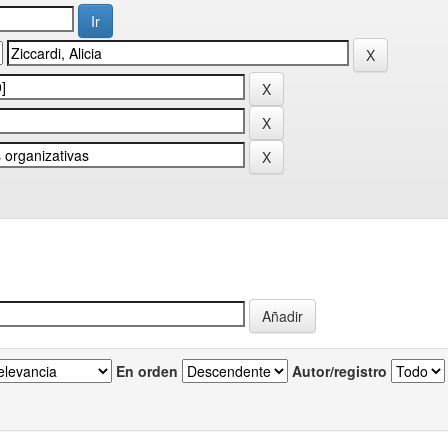
En orden
Autor/registro