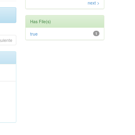
next >
Has File(s)
true
1
guiente