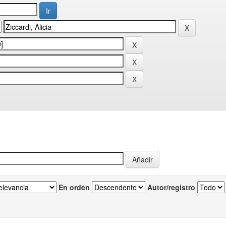
En orden
Autor/registro