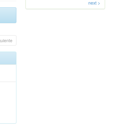
next >
guiente