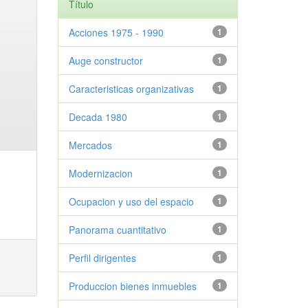
Título
Acciones 1975 - 1990
1
Auge constructor
1
Caracteristicas organizativas
1
Decada 1980
1
Mercados
1
Modernizacion
1
Ocupacion y uso del espacio
1
Panorama cuantitativo
1
Perfil dirigentes
1
Produccion bienes inmuebles
1