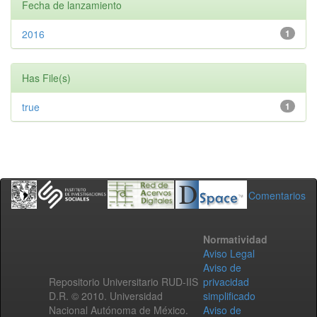
Fecha de lanzamiento
2016
1
Has File(s)
true
1
Comentarios
Normatividad
Aviso Legal
Aviso de
Repositorio Universitario RUD-IIS
privacidad
D.R. © 2010. Universidad
simplificado
Nacional Autónoma de México.
Aviso de