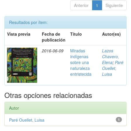
Anterior
1
Siguiente
Resultados por ítem:
Vista previa
Fecha de
Título
Autor(es)
publicación
2016-06-09
Miradas
Lazos
indígenas
Chavero,
sobre una
Elena
;
Paré
naturaleza
Ouellet,
entristecida
Luisa
Otras opciones relacionadas
Autor
Paré Ouellet, Luisa
1