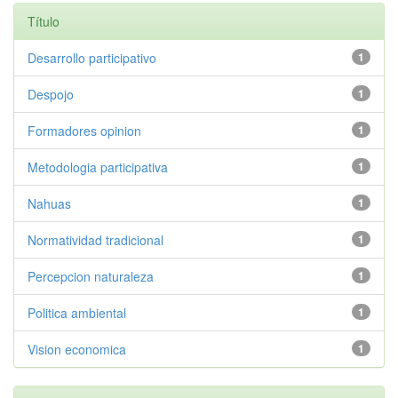
Título
Desarrollo participativo
1
Despojo
1
Formadores opinion
1
Metodologia participativa
1
Nahuas
1
Normatividad tradicional
1
Percepcion naturaleza
1
Politica ambiental
1
Vision economica
1