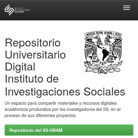
Skip
navigation
Repositorio
Universitario
Digital
Instituto de
Investigaciones Sociales
Un espacio para compartir materiales y recursos digitales
académicos producidos por los investigadores del IIS, en el
proceso de sus diferentes proyectos.
Repositorio del IIS-UNAM