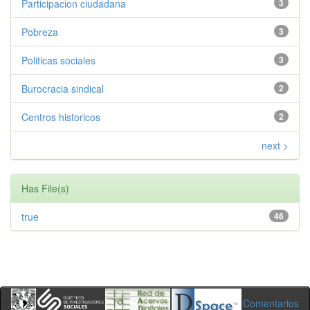
Participacion ciudadana
3
Pobreza
3
Politicas sociales
3
Burocracia sindical
2
Centros historicos
2
next >
Has File(s)
true
46
Comentarios