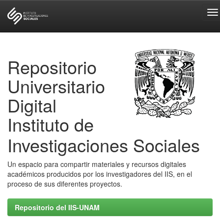
Skip
navigation
Repositorio
Universitario
Digital
Instituto de
Investigaciones Sociales
Un espacio para compartir materiales y recursos digitales
académicos producidos por los investigadores del IIS, en el
proceso de sus diferentes proyectos.
Repositorio del IIS-UNAM