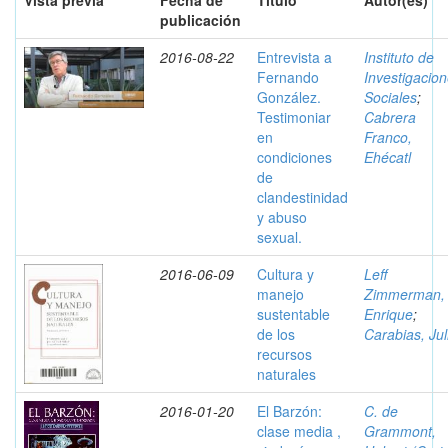
Vista previa
Fecha de
Título
Autor(es)
publicación
2016-08-22
Entrevista a
Instituto de
Fernando
Investigacio
González.
Sociales
;
Testimoniar
Cabrera
en
Franco,
condiciones
Ehécatl
de
clandestinidad
y abuso
sexual.
2016-06-09
Cultura y
Leff
manejo
Zimmerman,
sustentable
Enrique
;
de los
Carabias, Jul
recursos
naturales
2016-01-20
El Barzón:
C. de
clase media ,
Grammont,