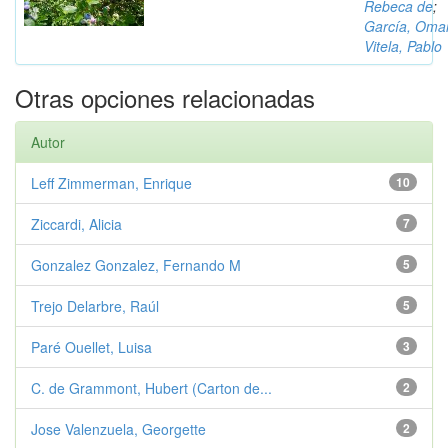
Rebeca de
;
García, Oma
Vitela, Pablo
Otras opciones relacionadas
Autor
Leff Zimmerman, Enrique
10
Ziccardi, Alicia
7
Gonzalez Gonzalez, Fernando M
5
Trejo Delarbre, Raúl
5
Paré Ouellet, Luisa
3
C. de Grammont, Hubert (Carton de...
2
Jose Valenzuela, Georgette
2