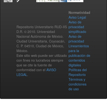
Normatividad
Aviso Legal
Aviso de
Repositorio Universitario RUD-IIS
privacidad
D.R. © 2010. Universidad
simplificado
Nacional Autónoma de México.
Aviso de
Ciudad Universitaria, Coyoacán,
privacidad
C. P. 04510, Ciudad de México,
Lineamientos
México.
para la
Este sitio web puede ser utilizado
publicación de
con fines no lucrativos siempre
contenidos
que se cite la fuente de
digitales
conformidad con el
AVISO
Políticas del
LEGAL
.
Repositorio
Términos y
condiciones
de uso