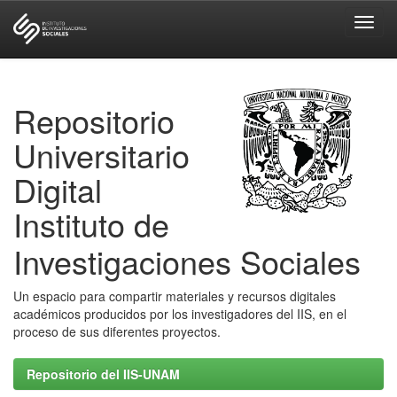
Skip
navigation
Repositorio
Universitario
Digital
Instituto de
Investigaciones Sociales
Un espacio para compartir materiales y recursos digitales
académicos producidos por los investigadores del IIS, en el
proceso de sus diferentes proyectos.
Repositorio del IIS-UNAM