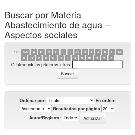
Buscar por Materia
Abastecimiento de agua --
Aspectos sociales
Ir a:
0-9
A
B
C
D
E
F
G
H
I
J
K
L
M
N
O
P
Q
R
S
T
U
V
W
X
Y
Z
O introducir las primeras letras:
Ordenar por:
En orden:
Resultados por página
Autor/Registro: