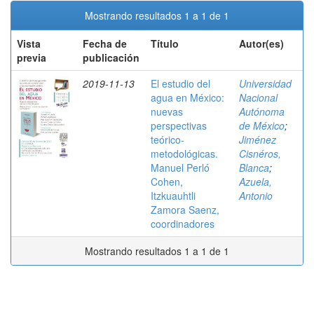
Mostrando resultados 1 a 1 de 1
Vista
Fecha de
Título
Autor(es)
previa
publicación
2019-11-13
El estudio del
Universidad
agua en México:
Nacional
nuevas
Autónoma
perspectivas
de México
;
teórico-
Jiménez
metodológicas.
Cisnéros,
Manuel Perló
Blanca
;
Cohen,
Azuela,
Itzkuauhtli
Antonio
Zamora Saenz,
coordinadores
Mostrando resultados 1 a 1 de 1