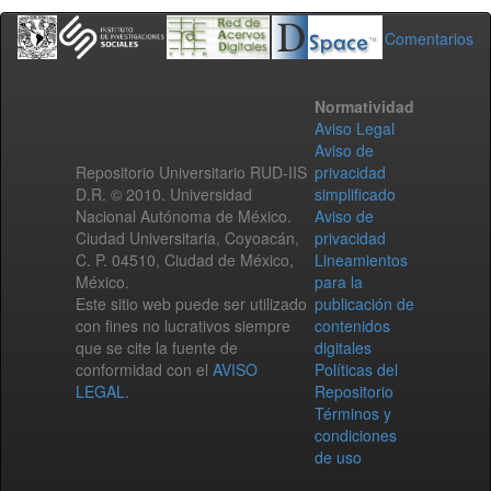
Comentarios
Normatividad
Aviso Legal
Aviso de
Repositorio Universitario RUD-IIS
privacidad
D.R. © 2010. Universidad
simplificado
Nacional Autónoma de México.
Aviso de
Ciudad Universitaria, Coyoacán,
privacidad
C. P. 04510, Ciudad de México,
Lineamientos
México.
para la
Este sitio web puede ser utilizado
publicación de
con fines no lucrativos siempre
contenidos
que se cite la fuente de
digitales
conformidad con el
AVISO
Políticas del
LEGAL
.
Repositorio
Términos y
condiciones
de uso