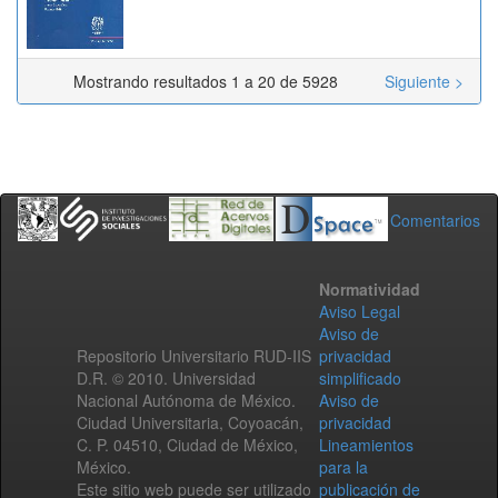
Mostrando resultados 1 a 20 de 5928
Siguiente >
Comentarios
Normatividad
Aviso Legal
Aviso de
Repositorio Universitario RUD-IIS
privacidad
D.R. © 2010. Universidad
simplificado
Nacional Autónoma de México.
Aviso de
Ciudad Universitaria, Coyoacán,
privacidad
C. P. 04510, Ciudad de México,
Lineamientos
México.
para la
Este sitio web puede ser utilizado
publicación de