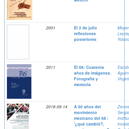
2001
El 2 de julio
Meyen
reflexiones
Leyce
posteriores
Yolan
2011
El 68: Cuarenta
Escob
años de imágenes.
Aguirr
Fotografía y
Virgin
memoria
2018-09-14
A 50 años del
Zerme
movimiento
Sergi
mexicano del 68 :
Instit
'¿qué cambió?,
Invest