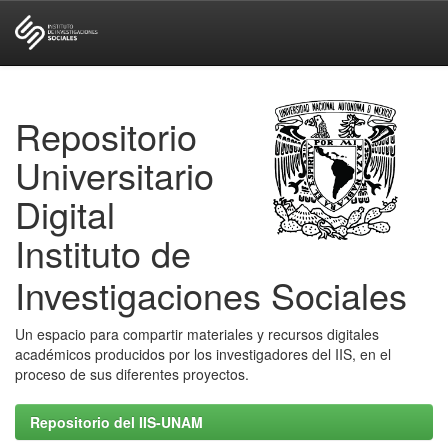
Skip
navigation
Repositorio
Universitario
Digital
Instituto de
Investigaciones Sociales
Un espacio para compartir materiales y recursos digitales
académicos producidos por los investigadores del IIS, en el
proceso de sus diferentes proyectos.
Repositorio del IIS-UNAM