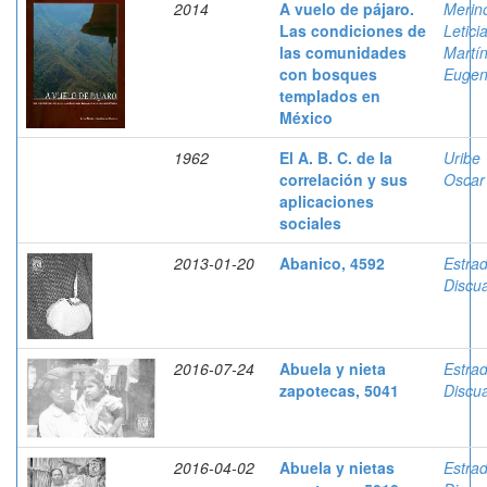
2014
A vuelo de pájaro.
Merin
Las condiciones de
Letici
las comunidades
Martí
con bosques
Eugen
templados en
México
1962
El A. B. C. de la
Uribe 
correlación y sus
Oscar
aplicaciones
sociales
2013-01-20
Abanico, 4592
Estra
Discua
2016-07-24
Abuela y nieta
Estra
zapotecas, 5041
Discua
2016-04-02
Abuela y nietas
Estra