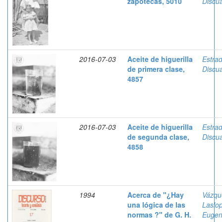
zapotecas, 5010
Discua
2016-07-03
Aceite de higuerilla
Estra
de primera clase,
Discua
4857
2016-07-03
Aceite de higuerilla
Estra
de segunda clase,
Discua
4858
1994
Acerca de "¿Hay
Vázqu
una lógica de las
Laslo
normas ?" de G. H.
Eugen