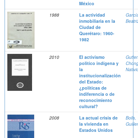
México
1988
La actividad
García
inmobiliaria en la
Beatri
Ciudad de
Querétaro: 1960-
1982
2010
El activismo
Gutier
político indígena y
Chong
la
Nativi
institucionalización
del Estado:
¿políticas de
indiferencia o de
reconocimiento
cultural?
2008
La actual crisis de
Boils,
la vivienda en
Guill
Estados Unidos