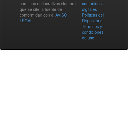
con fines no lucrativos siempre
contenidos
que se cite la fuente de
digitales
conformidad con el
AVISO
Políticas del
LEGAL
.
Repositorio
Términos y
condiciones
de uso