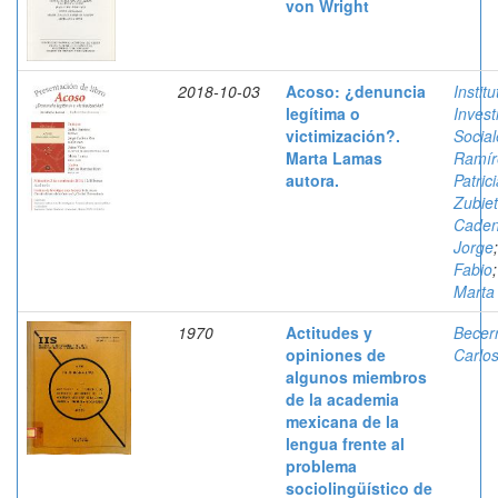
von Wright
2018-10-03
Acoso: ¿denuncia
Instit
legítima o
Invest
victimización?.
Social
Marta Lamas
Ramír
autora.
Patric
Zubiet
Caden
Jorge
Fabio
Marta
1970
Actitudes y
Becer
opiniones de
Carlo
algunos miembros
de la academia
mexicana de la
lengua frente al
problema
sociolingüístico de