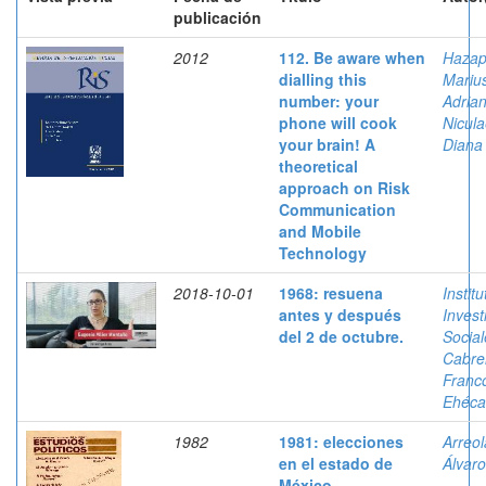
publicación
2012
112. Be aware when
Hazap
dialling this
Marius
number: your
Adria
phone will cook
Nicula
your brain! A
Diana
theoretical
approach on Risk
Communication
and Mobile
Technology
2018-10-01
1968: resuena
Instit
antes y después
Invest
del 2 de octubre.
Social
Cabre
Franc
Ehéca
1982
1981: elecciones
Arreol
en el estado de
Álvaro
México