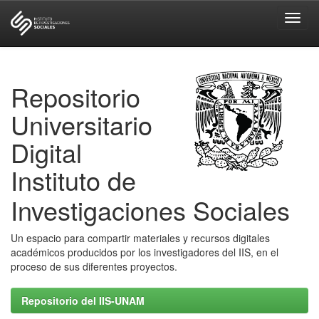
Skip
navigation
Repositorio
Universitario
Digital
Instituto de
Investigaciones Sociales
Un espacio para compartir materiales y recursos digitales
académicos producidos por los investigadores del IIS, en el
proceso de sus diferentes proyectos.
Repositorio del IIS-UNAM