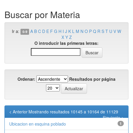
Buscar por Materia
Ir a:
A
B
C
D
E
F
G
H
I
J
K
L
M
N
O
P
Q
R
S
T
U
V
W
0-9
X
Y
Z
O introducir las primeras letras:
Ordenar:
Resultados por página
< Anterior
Mostrando resultados 10145 a 10164 de 11129
Siguiente >
Ubicacion en esquina poblado
1