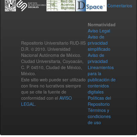
Comentarios
Normatividad
Aviso Legal
Aviso de
Repositorio Universitario RUD-IIS
privacidad
D.R. © 2010. Universidad
simplificado
Nacional Autónoma de México.
Aviso de
Ciudad Universitaria, Coyoacán,
privacidad
C. P. 04510, Ciudad de México,
Lineamientos
México.
para la
Este sitio web puede ser utilizado
publicación de
con fines no lucrativos siempre
contenidos
que se cite la fuente de
digitales
conformidad con el
AVISO
Políticas del
LEGAL
.
Repositorio
Términos y
condiciones
de uso