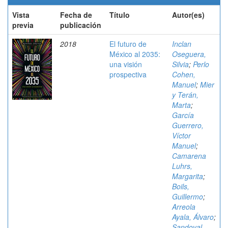
Vista
Fecha de
Título
Autor(es)
previa
publicación
2018
El futuro de
Inclan
México al 2035:
Oseguera,
una visión
Silvia
;
Perlo
prospectiva
Cohen,
Manuel
;
Mier
y Terán,
Marta
;
García
Guerrero,
Víctor
Manuel
;
Camarena
Luhrs,
Margarita
;
Boils,
Guillermo
;
Arreola
Ayala, Álvaro
;
Sandoval,