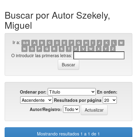
Buscar por Autor Szekely,
Miguel
Ir a:
0-9
A
B
C
D
E
F
G
H
I
J
K
L
M
N
O
P
Q
R
S
T
U
V
W
X
Y
Z
O introducir las primeras letras:
Ordenar por:
En orden:
Resultados por página
Autor/Registro:
Mostrando resultados 1 a 1 de 1