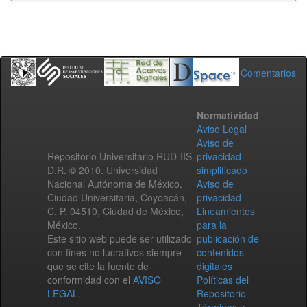
Comentarios
Normatividad
Aviso Legal
Aviso de
Repositorio Universitario RUD-IIS
privacidad
D.R. © 2010. Universidad
simplificado
Nacional Autónoma de México.
Aviso de
Ciudad Universitaria, Coyoacán,
privacidad
C. P. 04510, Ciudad de México,
Lineamientos
México.
para la
Este sitio web puede ser utilizado
publicación de
con fines no lucrativos siempre
contenidos
que se cite la fuente de
digitales
conformidad con el
AVISO
Políticas del
LEGAL
.
Repositorio