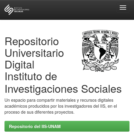
Skip
navigation
Repositorio
Universitario
Digital
Instituto de
Investigaciones Sociales
Un espacio para compartir materiales y recursos digitales
académicos producidos por los investigadores del IIS, en el
proceso de sus diferentes proyectos.
Repositorio del IIS-UNAM