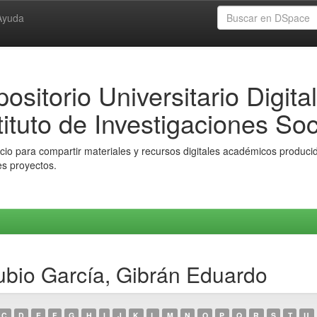
Ayuda
ositorio Universitario Digital
tituto de Investigaciones Soc
io para compartir materiales y recursos digitales académicos producido
es proyectos.
ubio García, Gibrán Eduardo
C
D
E
F
G
H
I
J
K
L
M
N
O
P
Q
R
S
T
U