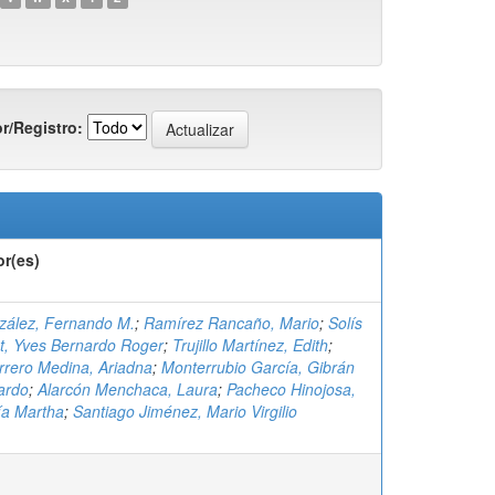
r/Registro:
or(es)
zález, Fernando M.
;
Ramírez Rancaño, Mario
;
Solís
t, Yves Bernardo Roger
;
Trujillo Martínez, Edith
;
rero Medina, Ariadna
;
Monterrubio García, Gibrán
ardo
;
Alarcón Menchaca, Laura
;
Pacheco Hinojosa,
ía Martha
;
Santiago Jiménez, Mario Virgilio