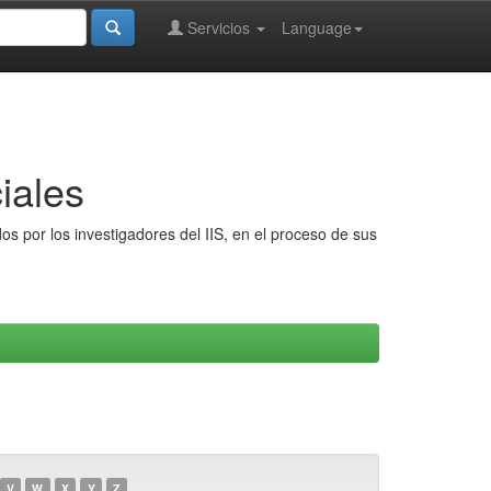
Servicios
Language
iales
s por los investigadores del IIS, en el proceso de sus
V
W
X
Y
Z