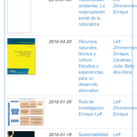
ambiental. La
Zimmerman
reapropiación
Enrique
social de la
naturaleza
2016-04-20
Recursos
Leff
naturales,
Zimmerman
técnica y
Enrique
;
cultura.
Carabias,
Estudios y
Julia
;
Batis,
experiencias
Ana Irene
para un
desarrollo
alternativo
2016-01-05
Ruta de
Leff
Investigacion
Zimmerman
Enrique Leff
Enrique
2016-01-18
Sustentabilidad
Leff