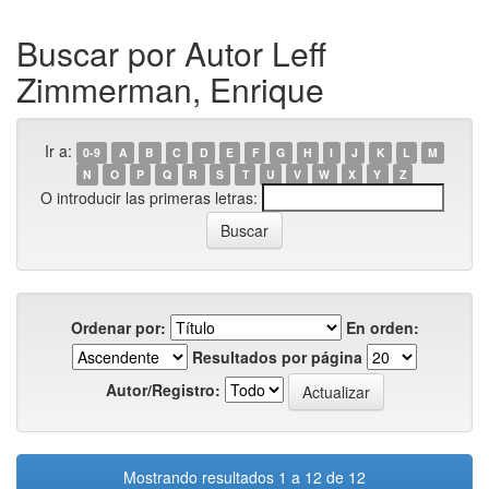
Buscar por Autor Leff
Zimmerman, Enrique
Ir a:
0-9
A
B
C
D
E
F
G
H
I
J
K
L
M
N
O
P
Q
R
S
T
U
V
W
X
Y
Z
O introducir las primeras letras:
Ordenar por:
En orden:
Resultados por página
Autor/Registro:
Mostrando resultados 1 a 12 de 12