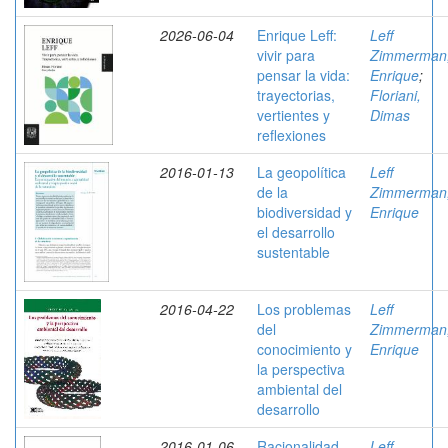
2026-06-04
Enrique Leff:
Leff
vivir para
Zimmerman
pensar la vida:
Enrique
;
trayectorias,
Floriani,
vertientes y
Dimas
reflexiones
2016-01-13
La geopolítica
Leff
de la
Zimmerman
biodiversidad y
Enrique
el desarrollo
sustentable
2016-04-22
Los problemas
Leff
del
Zimmerman
conocimiento y
Enrique
la perspectiva
ambiental del
desarrollo
2016-01-06
Racionalidad
Leff