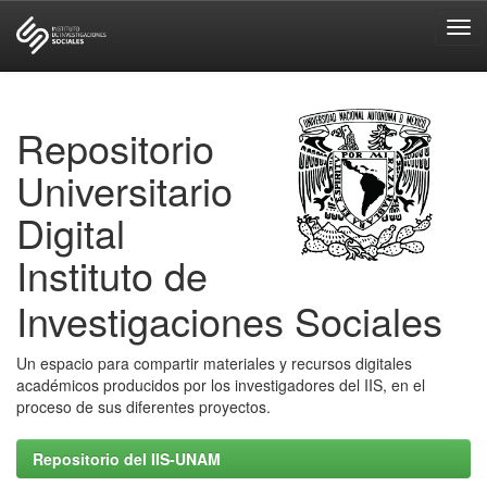
Skip
navigation
Repositorio
Universitario
Digital
Instituto de
Investigaciones Sociales
Un espacio para compartir materiales y recursos digitales
académicos producidos por los investigadores del IIS, en el
proceso de sus diferentes proyectos.
Repositorio del IIS-UNAM