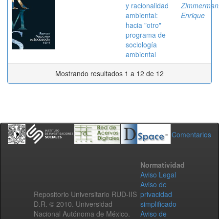
y racionalidad
Zimmerman
ambiental:
Enrique
hacia "otro"
programa de
sociología
ambiental
Mostrando resultados 1 a 12 de 12
Comentarios
Normatividad
Aviso Legal
Aviso de
Repositorio Universitario RUD-IIS
privacidad
D.R. © 2010. Universidad
simplificado
Nacional Autónoma de México.
Aviso de