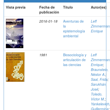
Vista previa
Fecha de
Título
Autor(es)
publicación
2016-01-18
Aventuras de
Leff
la
Zimmerman
epistemología
Enrique
ambiental
1981
Biosociología y
Leff
articulación de
Zimmerman
las ciencias
Enrique
;
Braunstein,
Néstor A.
;
Saal, Frida
;
Sarukhán,
José
;
Toledo,
Víctor M.
;
Yankelevich
Guillermina
;