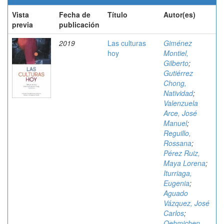
Vista
Fecha de
Título
Autor(es)
previa
publicación
2019
Las culturas
Giménez
hoy
Montiel,
Gilberto
;
Gutiérrez
Chong,
Natividad
;
Valenzuela
Arce, José
Manuel
;
Reguillo,
Rossana
;
Pérez Ruiz,
Maya Lorena
;
Iturriaga,
Eugenia
;
Aguado
Vázquez, José
Carlos
;
Oehmichen-