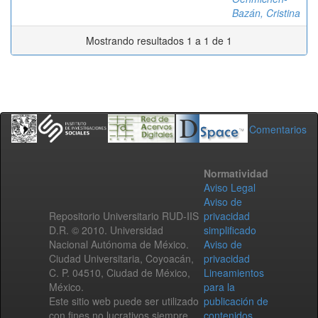
Bazán, Cristina
Mostrando resultados 1 a 1 de 1
Comentarios
Normatividad
Aviso Legal
Aviso de
Repositorio Universitario RUD-IIS
privacidad
D.R. © 2010. Universidad
simplificado
Nacional Autónoma de México.
Aviso de
Ciudad Universitaria, Coyoacán,
privacidad
C. P. 04510, Ciudad de México,
Lineamientos
México.
para la
Este sitio web puede ser utilizado
publicación de
con fines no lucrativos siempre
contenidos