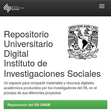
Skip
navigation
Repositorio
Universitario
Digital
Instituto de
Investigaciones Sociales
Un espacio para compartir materiales y recursos digitales
académicos producidos por los investigadores del IIS, en el
proceso de sus diferentes proyectos.
Repositorio del IIS-UNAM