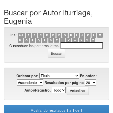
Buscar por Autor Iturriaga,
Eugenia
Ir a:
0-9
A
B
C
D
E
F
G
H
I
J
K
L
M
N
O
P
Q
R
S
T
U
V
W
X
Y
Z
O introducir las primeras letras:
Ordenar por:
En orden:
Resultados por página
Autor/Registro:
Mostrando resultados 1 a 1 de 1