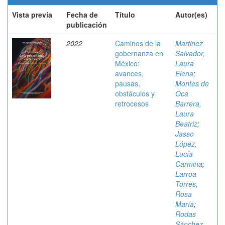
Vista previa
Fecha de
Título
Autor(es)
publicación
2022
Caminos de la
Martinez
gobernanza en
Salvador,
México:
Laura
avances,
Elena
;
pausas,
Montes de
obstáculos y
Oca
retrocesos
Barrera,
Laura
Beatriz
;
Jasso
López,
Lucía
Carmina
;
Larroa
Torres,
Rosa
María
;
Rodas
Sánchez,