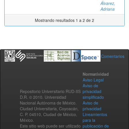
Álvarez,
Adriana
Mostrando resultados 1 a 2 de 2
Comentarios
Normatividad
Aviso Legal
Aviso de
Repositorio Universitario RUD-IIS
privacidad
D.R. © 2010. Universidad
simplificado
Nacional Autónoma de México.
Aviso de
Ciudad Universitaria, Coyoacán,
privacidad
C. P. 04510, Ciudad de México,
Lineamientos
México.
para la
Este sitio web puede ser utilizado
publicación de