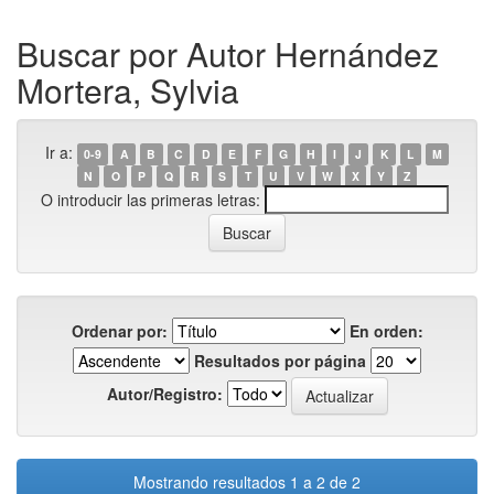
Buscar por Autor Hernández
Mortera, Sylvia
Ir a:
0-9
A
B
C
D
E
F
G
H
I
J
K
L
M
N
O
P
Q
R
S
T
U
V
W
X
Y
Z
O introducir las primeras letras:
Ordenar por:
En orden:
Resultados por página
Autor/Registro:
Mostrando resultados 1 a 2 de 2