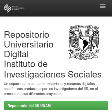
Skip
navigation
Repositorio
Universitario
Digital
Instituto de
Investigaciones Sociales
Un espacio para compartir materiales y recursos digitales
académicos producidos por los investigadores del IIS, en el
proceso de sus diferentes proyectos.
Repositorio del IIS-UNAM