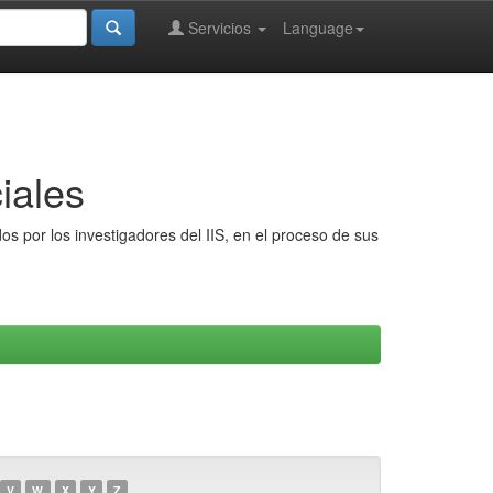
Servicios
Language
iales
s por los investigadores del IIS, en el proceso de sus
V
W
X
Y
Z