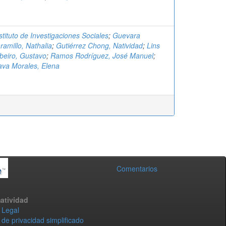
stituto de Investigaciones Sociales
;
Guevara
ramillo, Nathalia
;
Gutiérrez Chong, Natividad
;
Lins
beiro, Gustavo
;
Ramos Rodríguez, José Manuel
;
va Morales, Elena
Comentarios
atividad
 Legal
 de privacidad simplificado