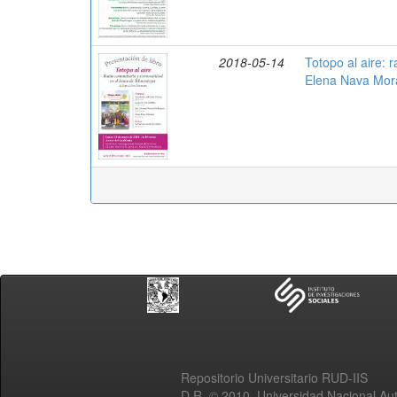
2018-05-14
Totopo al aire: 
Elena Nava Mora
Repositorio Universitario RUD-IIS
D.R. © 2010. Universidad Nacional A