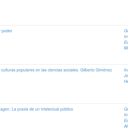
y poder
Gu
In
Ed
Mi
s culturas populares en las ciencias sociales. Gilberto Giménez
In
J
He
gen. La praxis de un intelectual público
Gu
In
Ed
Al