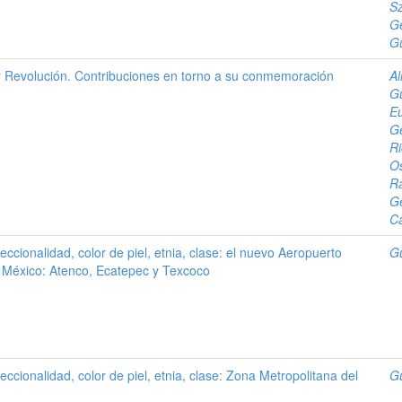
Sz
Ge
G
 Revolución. Contribuciones en torno a su conmemoración
Al
Gu
E
G
Ri
O
Ra
G
Ca
eccionalidad, color de piel, etnia, clase: el nuevo Aeropuerto
Gu
e México: Atenco, Ecatepec y Texcoco
eccionalidad, color de piel, etnia, clase: Zona Metropolitana del
Gu