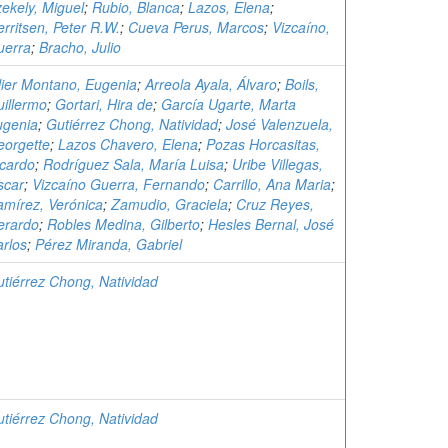
ekely, Miguel
;
Rubio, Blanca
;
Lazos, Elena
;
rritsen, Peter R.W.
;
Cueva Perus, Marcos
;
Vizcaíno,
uerra
;
Bracho, Julio
lier Montano, Eugenia
;
Arreola Ayala, Álvaro
;
Boils,
illermo
;
Gortari, Hira de
;
García Ugarte, Marta
ugenia
;
Gutiérrez Chong, Natividad
;
José Valenzuela,
eorgette
;
Lazos Chavero, Elena
;
Pozas Horcasitas,
cardo
;
Rodríguez Sala, María Luisa
;
Uribe Villegas,
scar
;
Vizcaíno Guerra, Fernando
;
Carrillo, Ana Maria
;
mírez, Verónica
;
Zamudio, Graciela
;
Cruz Reyes,
erardo
;
Robles Medina, Gilberto
;
Hesles Bernal, José
rlos
;
Pérez Miranda, Gabriel
tiérrez Chong, Natividad
tiérrez Chong, Natividad