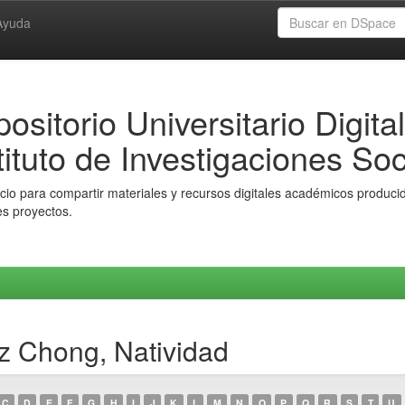
Ayuda
ositorio Universitario Digital
tituto de Investigaciones Soc
io para compartir materiales y recursos digitales académicos producido
es proyectos.
ez Chong, Natividad
C
D
E
F
G
H
I
J
K
L
M
N
O
P
Q
R
S
T
U