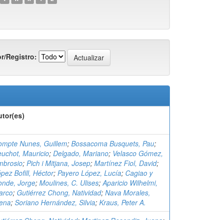
r/Registro:
utor(es)
ompte Nunes, Guillem
;
Bossacoma Busquets, Pau
;
uchot, Mauricio
;
Delgado, Mariano
;
Velasco Gómez,
mbrosio
;
Pich i Mitjana, Josep
;
Martínez Fiol, David
;
pez Bofill, Héctor
;
Payero López, Lucía
;
Cagiao y
onde, Jorge
;
Moulines, C. Ulises
;
Aparicio Wilhelmi,
arco
;
Gutiérrez Chong, Natividad
;
Nava Morales,
lena
;
Soriano Hernández, Silvia
;
Kraus, Peter A.