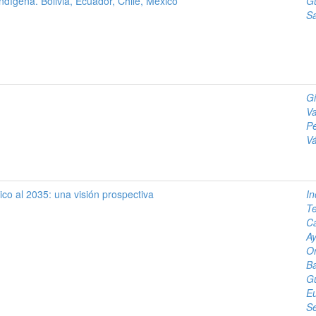
 indígena. Bolivia, Ecuador, Chile, México
Gu
Sa
Gi
Va
Pé
Vá
ico al 2035: una visión prospectiva
In
Te
C
Ay
O
Ba
Gu
E
S