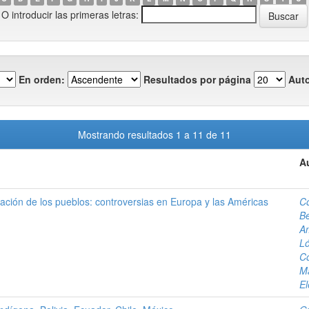
O introducir las primeras letras:
En orden:
Resultados por página
Auto
Mostrando resultados 1 a 11 de 11
A
ación de los pueblos: controversias en Europa y las Américas
C
Be
A
Ló
C
M
E