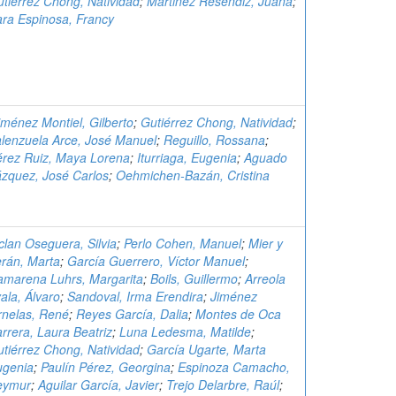
tiérrez Chong, Natividad
;
Martinez Resendiz, Juana
;
ra Espinosa, Francy
ménez Montiel, Gilberto
;
Gutiérrez Chong, Natividad
;
lenzuela Arce, José Manuel
;
Reguillo, Rossana
;
rez Ruiz, Maya Lorena
;
Iturriaga, Eugenia
;
Aguado
zquez, José Carlos
;
Oehmichen-Bazán, Cristina
clan Oseguera, Silvia
;
Perlo Cohen, Manuel
;
Mier y
rán, Marta
;
García Guerrero, Víctor Manuel
;
amarena Luhrs, Margarita
;
Boils, Guillermo
;
Arreola
ala, Álvaro
;
Sandoval, Irma Erendira
;
Jiménez
rnelas, René
;
Reyes García, Dalia
;
Montes de Oca
rrera, Laura Beatriz
;
Luna Ledesma, Matilde
;
tiérrez Chong, Natividad
;
García Ugarte, Marta
ugenia
;
Paulín Pérez, Georgina
;
Espinoza Camacho,
eymur
;
Aguilar García, Javier
;
Trejo Delarbre, Raúl
;