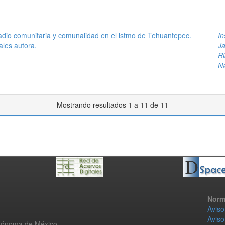
radio comunitaria y comunalidad en el istmo de Tehuantepec.
In
les autora.
Ja
Ri
Na
Mostrando resultados 1 a 11 de 11
Norm
Aviso
Aviso
utónoma de México.