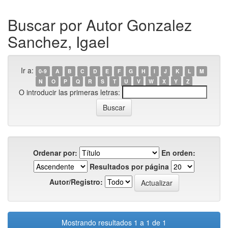
Buscar por Autor Gonzalez
Sanchez, Igael
Ir a:
0-9
A
B
C
D
E
F
G
H
I
J
K
L
M
N
O
P
Q
R
S
T
U
V
W
X
Y
Z
O introducir las primeras letras:
Ordenar por:
En orden:
Resultados por página
Autor/Registro:
Mostrando resultados 1 a 1 de 1