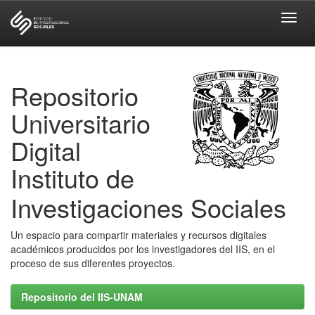
Skip
navigation
Repositorio
Universitario
Digital
Instituto de
Investigaciones Sociales
Un espacio para compartir materiales y recursos digitales
académicos producidos por los investigadores del IIS, en el
proceso de sus diferentes proyectos.
Repositorio del IIS-UNAM