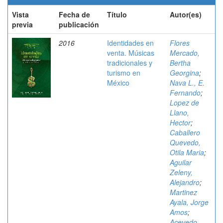
Vista
Fecha de
Título
Autor(es)
previa
publicación
2016
Identidades en
Flores
venta. Músicas
Mercado,
tradicionales y
Bertha
turismo en
Georgina
;
México
Nava L., E.
Fernando
;
Lopez de
Llano,
Hector
;
Caballero
Quevedo,
Otila Maria
;
Aguilar
Zeleny,
Alejandro
;
Martinez
Ayala, Jorge
Amos
;
Acevedo