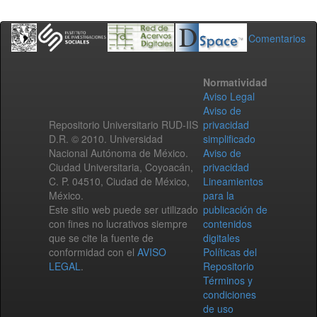
Comentarios
Normatividad
Aviso Legal
Aviso de
Repositorio Universitario RUD-IIS
privacidad
D.R. © 2010. Universidad
simplificado
Nacional Autónoma de México.
Aviso de
Ciudad Universitaria, Coyoacán,
privacidad
C. P. 04510, Ciudad de México,
Lineamientos
México.
para la
Este sitio web puede ser utilizado
publicación de
con fines no lucrativos siempre
contenidos
que se cite la fuente de
digitales
conformidad con el
AVISO
Políticas del
LEGAL
.
Repositorio
Términos y
condiciones
de uso