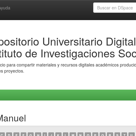
Ayuda
ositorio Universitario Digital
tituto de Investigaciones Soc
io para compartir materiales y recursos digitales académicos producido
es proyectos.
Manuel
C
D
E
F
G
H
I
J
K
L
M
N
O
P
Q
R
S
T
U