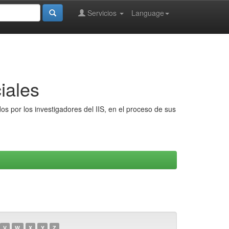
Servicios
Language
iales
s por los investigadores del IIS, en el proceso de sus
V
W
X
Y
Z