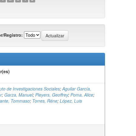
r/Registro:
r(es)
tuto de Investigaciones Sociales
;
Aguilar García,
r
;
Garza, Manuel
;
Pleyers, Geoffrey
;
Poma, Alice
;
ante, Tommaso
;
Torres, Réne
;
López, Luis