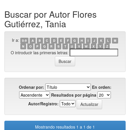
Buscar por Autor Flores
Gutiérrez, Tania
Ir a:
0-9
A
B
C
D
E
F
G
H
I
J
K
L
M
N
O
P
Q
R
S
T
U
V
W
X
Y
Z
O introducir las primeras letras:
Ordenar por:
En orden:
Resultados por página
Autor/Registro:
Mostrando resultados 1 a 1 de 1