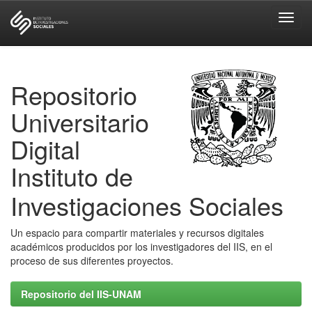
Skip
navigation
Repositorio
Universitario
Digital
Instituto de
Investigaciones Sociales
Un espacio para compartir materiales y recursos digitales
académicos producidos por los investigadores del IIS, en el
proceso de sus diferentes proyectos.
Repositorio del IIS-UNAM