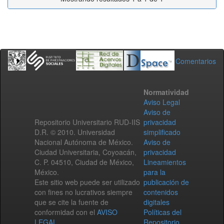
Comentarios
Normatividad
Aviso Legal
Aviso de
Repositorio Universitario RUD-IIS
privacidad
D.R. © 2010. Universidad
simplificado
Nacional Autónoma de México.
Aviso de
Ciudad Universitaria, Coyoacán,
privacidad
C. P. 04510, Ciudad de México,
Lineamientos
México.
para la
Este sitio web puede ser utilizado
publicación de
con fines no lucrativos siempre
contenidos
que se cite la fuente de
digitales
conformidad con el
AVISO
Políticas del
LEGAL
.
Repositorio