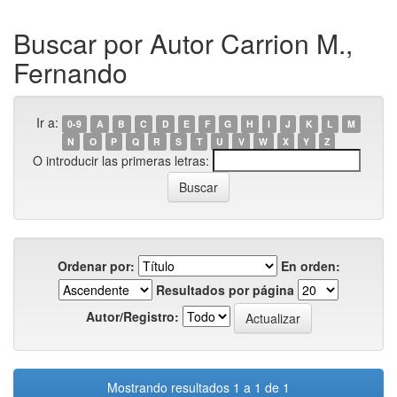
Buscar por Autor Carrion M.,
Fernando
Ir a:
0-9
A
B
C
D
E
F
G
H
I
J
K
L
M
N
O
P
Q
R
S
T
U
V
W
X
Y
Z
O introducir las primeras letras:
Ordenar por:
En orden:
Resultados por página
Autor/Registro:
Mostrando resultados 1 a 1 de 1