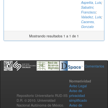
Aspeitia, Luis
;
Sabatini,
Francisco
;
Valadez, Luis
;
Caceres,
Gonzalo
Mostrando resultados 1 a 1 de 1
Comentarios
Normatividad
Aviso Legal
Aviso de
Repositorio Universitario RUD-IIS
privacidad
D.R. © 2010. Universidad
simplificado
Nacional Autónoma de México.
Aviso de