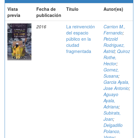
Vista
Fecha de
Título
Autor(es)
previa
publicación
2016
La reinvención
Carrion M.,
del espacio
Fernando
;
público en la
Petzold
ciudad
Rodriguez,
fragmentada
Astrid
;
Quiroz
Rothe,
Hector
;
Gomez,
Susana
;
Garcia Ayala,
Jose Antonio
;
Aguayo
Ayala,
Adriana
;
Subirats,
Joan
;
Delgadillo
Polanco,
Victor
;