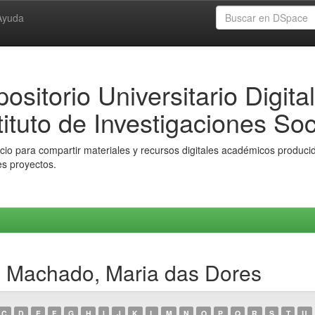
Ayuda
ositorio Universitario Digital
tituto de Investigaciones Soc
io para compartir materiales y recursos digitales académicos producido
es proyectos.
 Machado, Maria das Dores
C
D
E
F
G
H
I
J
K
L
M
N
O
P
Q
R
S
T
U