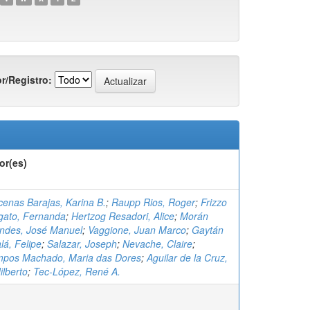
r/Registro:
or(es)
cenas Barajas, Karina B.
;
Raupp Rios, Roger
;
Frizzo
gato, Fernanda
;
Hertzog Resadori, Alice
;
Morán
ndes, José Manuel
;
Vaggione, Juan Marco
;
Gaytán
lá, Felipe
;
Salazar, Joseph
;
Nevache, Claire
;
pos Machado, Maria das Dores
;
Aguilar de la Cruz,
ilberto
;
Tec-López, René A.