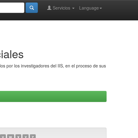
Servicios
Language
iales
s por los investigadores del IIS, en el proceso de sus
V
W
X
Y
Z