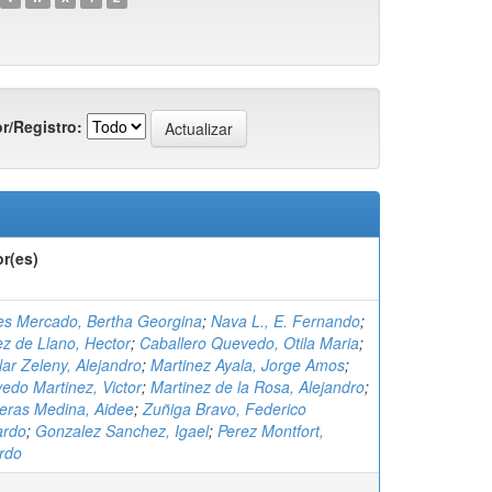
r/Registro:
r(es)
es Mercado, Bertha Georgina
;
Nava L., E. Fernando
;
z de Llano, Hector
;
Caballero Quevedo, Otila Maria
;
lar Zeleny, Alejandro
;
Martinez Ayala, Jorge Amos
;
edo Martinez, Victor
;
Martinez de la Rosa, Alejandro
;
eras Medina, Aidee
;
Zuñiga Bravo, Federico
ardo
;
Gonzalez Sanchez, Igael
;
Perez Montfort,
rdo