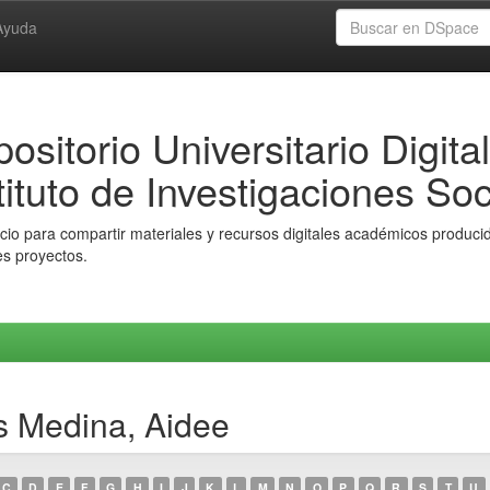
Ayuda
ositorio Universitario Digital
tituto de Investigaciones Soc
io para compartir materiales y recursos digitales académicos producido
es proyectos.
s Medina, Aidee
C
D
E
F
G
H
I
J
K
L
M
N
O
P
Q
R
S
T
U