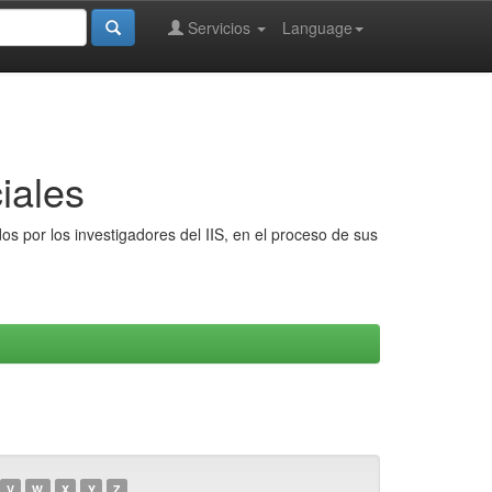
Servicios
Language
iales
s por los investigadores del IIS, en el proceso de sus
V
W
X
Y
Z