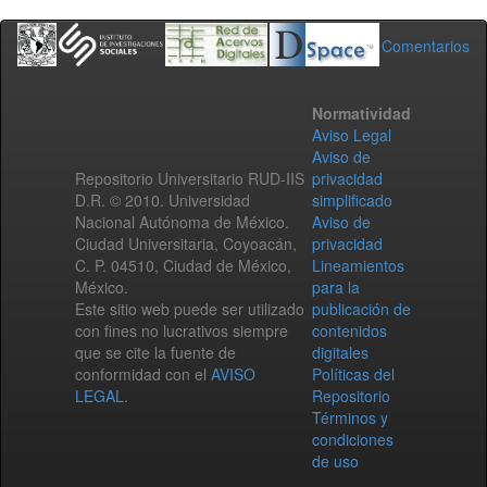
Comentarios
Normatividad
Aviso Legal
Aviso de
Repositorio Universitario RUD-IIS
privacidad
D.R. © 2010. Universidad
simplificado
Nacional Autónoma de México.
Aviso de
Ciudad Universitaria, Coyoacán,
privacidad
C. P. 04510, Ciudad de México,
Lineamientos
México.
para la
Este sitio web puede ser utilizado
publicación de
con fines no lucrativos siempre
contenidos
que se cite la fuente de
digitales
conformidad con el
AVISO
Políticas del
LEGAL
.
Repositorio
Términos y
condiciones
de uso