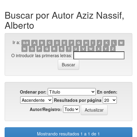
Buscar por Autor Aziz Nassif,
Alberto
Ir a:
0-9
A
B
C
D
E
F
G
H
I
J
K
L
M
N
O
P
Q
R
S
T
U
V
W
X
Y
Z
O introducir las primeras letras:
Ordenar por:
En orden:
Resultados por página
Autor/Registro:
Mostrando resultados 1 a 1 de 1