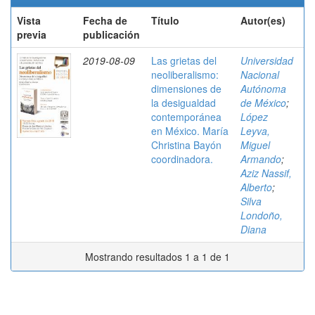
Vista
Fecha de
Título
Autor(es)
previa
publicación
2019-08-09
Las grietas del
Universidad
neoliberalismo:
Nacional
dimensiones de
Autónoma
la desigualdad
de México
;
contemporánea
López
en México. María
Leyva,
Christina Bayón
Miguel
coordinadora.
Armando
;
Aziz Nassif,
Alberto
;
Silva
Londoño,
Diana
Mostrando resultados 1 a 1 de 1