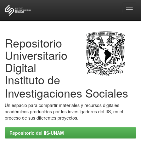
Skip
navigation
Repositorio
Universitario
Digital
Instituto de
Investigaciones Sociales
Un espacio para compartir materiales y recursos digitales
académicos producidos por los investigadores del IIS, en el
proceso de sus diferentes proyectos.
Repositorio del IIS-UNAM