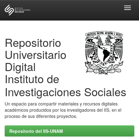
Skip
navigation
Repositorio
Universitario
Digital
Instituto de
Investigaciones Sociales
Un espacio para compartir materiales y recursos digitales
académicos producidos por los investigadores del IIS, en el
proceso de sus diferentes proyectos.
Repositorio del IIS-UNAM