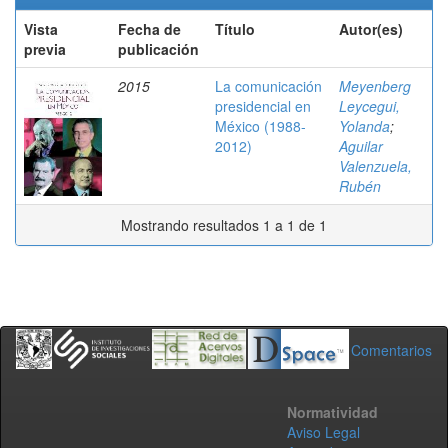
Vista
Fecha de
Título
Autor(es)
previa
publicación
2015
La comunicación
Meyenberg
presidencial en
Leycegui,
México (1988-
Yolanda
;
2012)
Aguilar
Valenzuela,
Rubén
Mostrando resultados 1 a 1 de 1
Comentarios
Normatividad
Aviso Legal