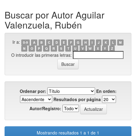
Buscar por Autor Aguilar
Valenzuela, Rubén
Ir a:
0-9
A
B
C
D
E
F
G
H
I
J
K
L
M
N
O
P
Q
R
S
T
U
V
W
X
Y
Z
O introducir las primeras letras:
Ordenar por:
En orden:
Resultados por página
Autor/Registro:
Mostrando resultados 1 a 1 de 1