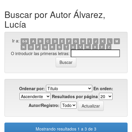
Buscar por Autor Álvarez,
Lucía
Ir a:
0-9
A
B
C
D
E
F
G
H
I
J
K
L
M
N
O
P
Q
R
S
T
U
V
W
X
Y
Z
O introducir las primeras letras:
Ordenar por:
En orden:
Resultados por página
Autor/Registro:
Mostrando resultados 1 a 3 de 3