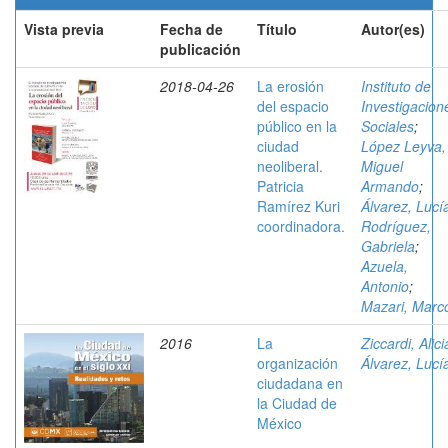
Vista previa
Fecha de
Título
Autor(es)
publicación
2018-04-26
La erosión
Instituto de
del espacio
Investigacion
público en la
Sociales
;
ciudad
López Leyva,
neoliberal.
Miguel
Patricia
Armando
;
Ramírez Kuri
Álvarez, Lucí
coordinadora.
Rodríguez,
Gabriela
;
Azuela,
Antonio
;
Mazari, Marc
2016
La
Ziccardi, Alici
organización
Álvarez, Lucí
ciudadana en
la Ciudad de
México