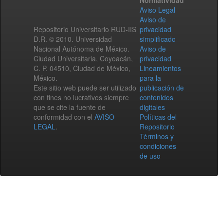
Normatividad
Aviso Legal
Aviso de
Repositorio Universitario RUD-IIS
privacidad
D.R. © 2010. Universidad
simplificado
Nacional Autónoma de México.
Aviso de
Ciudad Universitaria, Coyoacán,
privacidad
C. P. 04510, Ciudad de México,
Lineamientos
México.
para la
Este sitio web puede ser utilizado
publicación de
con fines no lucrativos siempre
contenidos
que se cite la fuente de
digitales
conformidad con el
AVISO
Políticas del
LEGAL
.
Repositorio
Términos y
condiciones
de uso