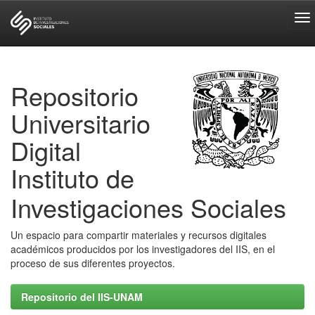
Skip
navigation
Repositorio
Universitario
Digital
Instituto de
Investigaciones Sociales
Un espacio para compartir materiales y recursos digitales
académicos producidos por los investigadores del IIS, en el
proceso de sus diferentes proyectos.
Repositorio del IIS-UNAM