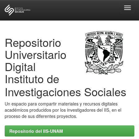
Skip
navigation
Repositorio
Universitario
Digital
Instituto de
Investigaciones Sociales
Un espacio para compartir materiales y recursos digitales
académicos producidos por los investigadores del IIS, en el
proceso de sus diferentes proyectos.
Repositorio del IIS-UNAM