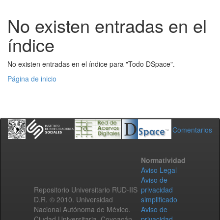
No existen entradas en el
índice
No existen entradas en el índice para "Todo DSpace".
Página de inicio
Comentarios
Normatividad
Aviso Legal
Aviso de
Repositorio Universitario RUD-IIS
privacidad
D.R. © 2010. Universidad
simplificado
Nacional Autónoma de México.
Aviso de
Ciudad Universitaria, Coyoacán,
privacidad