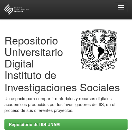
Skip
navigation
Repositorio
Universitario
Digital
Instituto de
Investigaciones Sociales
Un espacio para compartir materiales y recursos digitales
académicos producidos por los investigadores del IIS, en el
proceso de sus diferentes proyectos.
Repositorio del IIS-UNAM