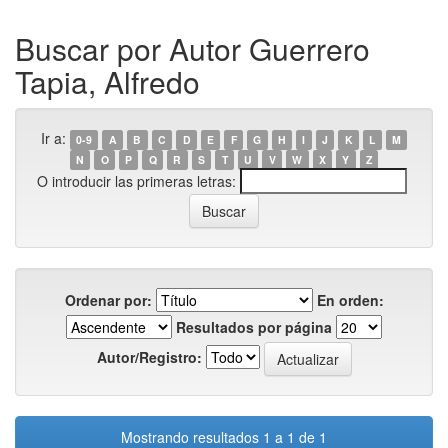
Buscar por Autor Guerrero
Tapia, Alfredo
Ir a:
0-9
A
B
C
D
E
F
G
H
I
J
K
L
M
N
O
P
Q
R
S
T
U
V
W
X
Y
Z
O introducir las primeras letras:
Ordenar por:
En orden:
Resultados por página
Autor/Registro:
Mostrando resultados 1 a 1 de 1