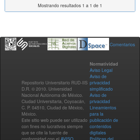
Mostrando resultados 1 a 1 de 1
Comentarios
Normatividad
Aviso Legal
Aviso de
Repositorio Universitario RUD-IIS
privacidad
D.R. © 2010. Universidad
simplificado
Nacional Autónoma de México.
Aviso de
Ciudad Universitaria, Coyoacán,
privacidad
C. P. 04510, Ciudad de México,
Lineamientos
México.
para la
Este sitio web puede ser utilizado
publicación de
con fines no lucrativos siempre
contenidos
que se cite la fuente de
digitales
conformidad con el
AVISO
Políticas del