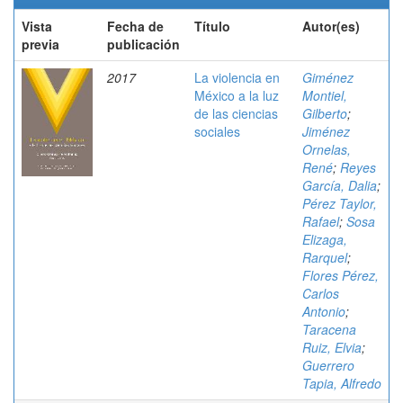
Vista
Fecha de
Título
Autor(es)
previa
publicación
2017
La violencia en
Giménez
México a la luz
Montiel,
de las ciencias
Gilberto
;
sociales
Jiménez
Ornelas,
René
;
Reyes
García, Dalia
;
Pérez Taylor,
Rafael
;
Sosa
Elizaga,
Rarquel
;
Flores Pérez,
Carlos
Antonio
;
Taracena
Ruiz, Elvia
;
Guerrero
Tapia, Alfredo