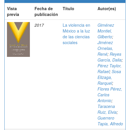
Vista
Fecha de
Título
Autor(es)
previa
publicación
2017
La violencia en
Giménez
México a la luz
Montiel,
de las ciencias
Gilberto
;
sociales
Jiménez
Ornelas,
René
;
Reyes
García, Dalia
;
Pérez Taylor,
Rafael
;
Sosa
Elizaga,
Rarquel
;
Flores Pérez,
Carlos
Antonio
;
Taracena
Ruiz, Elvia
;
Guerrero
Tapia, Alfredo