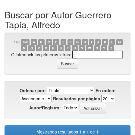
Buscar por Autor Guerrero
Tapia, Alfredo
Ir a:
0-9
A
B
C
D
E
F
G
H
I
J
K
L
M
N
O
P
Q
R
S
T
U
V
W
X
Y
Z
O introducir las primeras letras:
Ordenar por:
En orden:
Resultados por página
Autor/Registro:
Mostrando resultados 1 a 1 de 1