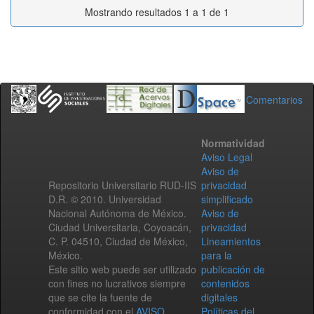
Mostrando resultados 1 a 1 de 1
Comentarios
Normatividad
Aviso Legal
Aviso de
Repositorio Universitario RUD-IIS
privacidad
D.R. © 2010. Universidad
simplificado
Nacional Autónoma de México.
Aviso de
Ciudad Universitaria, Coyoacán,
privacidad
C. P. 04510, Ciudad de México,
Lineamientos
México.
para la
Este sitio web puede ser utilizado
publicación de
con fines no lucrativos siempre
contenidos
que se cite la fuente de
digitales
conformidad con el
AVISO
Políticas del