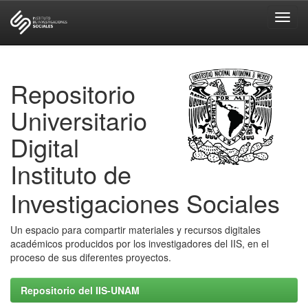
Skip
navigation
Repositorio
Universitario
Digital
Instituto de
Investigaciones Sociales
Un espacio para compartir materiales y recursos digitales
académicos producidos por los investigadores del IIS, en el
proceso de sus diferentes proyectos.
Repositorio del IIS-UNAM