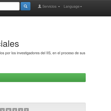
Servicios
Language
iales
s por los investigadores del IIS, en el proceso de sus
V
W
X
Y
Z