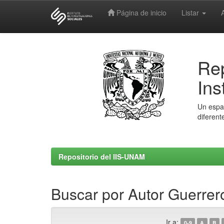
Página de inicio
Listar
Skip
navigation
Rep
Ins
Un espac
diferent
Repositorio del IIS-UNAM
Buscar por Autor Guerrero
Ir a:
0-9
A
B