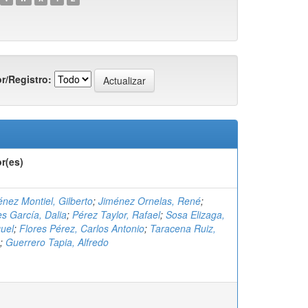
r/Registro:
r(es)
nez Montiel, Gilberto
;
Jiménez Ornelas, René
;
s García, Dalia
;
Pérez Taylor, Rafael
;
Sosa Elizaga,
uel
;
Flores Pérez, Carlos Antonio
;
Taracena Ruiz,
;
Guerrero Tapia, Alfredo