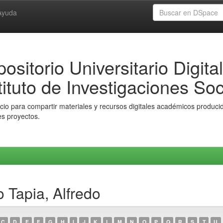
Ayuda
ositorio Universitario Digital
tituto de Investigaciones Soc
io para compartir materiales y recursos digitales académicos producido
es proyectos.
 Tapia, Alfredo
C
D
E
F
G
H
I
J
K
L
M
N
O
P
Q
R
S
T
U