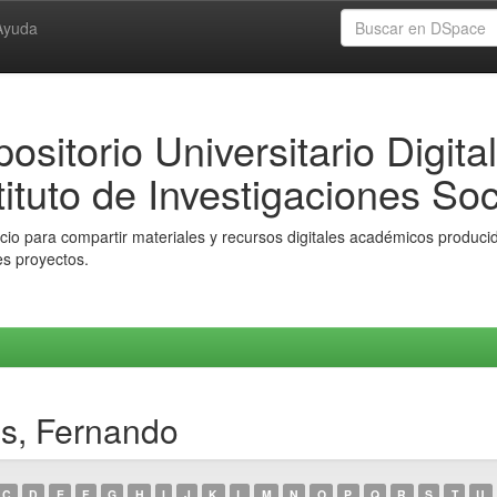
Ayuda
ositorio Universitario Digital
tituto de Investigaciones Soc
io para compartir materiales y recursos digitales académicos producido
es proyectos.
os, Fernando
C
D
E
F
G
H
I
J
K
L
M
N
O
P
Q
R
S
T
U