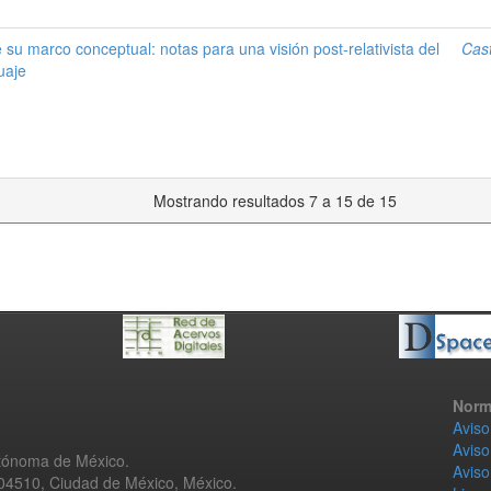
 su marco conceptual: notas para una visión post-relativista del
Cas
uaje
Mostrando resultados 7 a 15 de 15
Norm
Aviso
Aviso
utónoma de México.
Aviso
 04510, Ciudad de México, México.