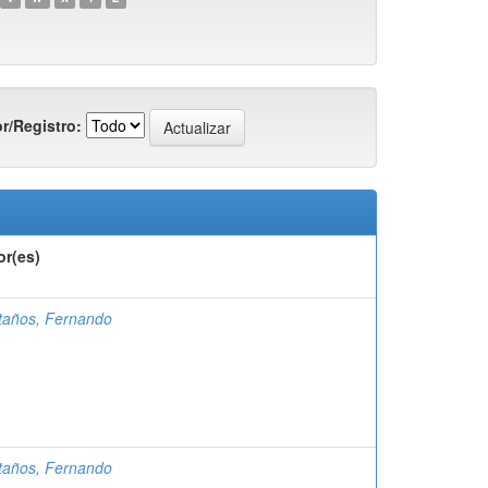
r/Registro:
or(es)
taños, Fernando
taños, Fernando