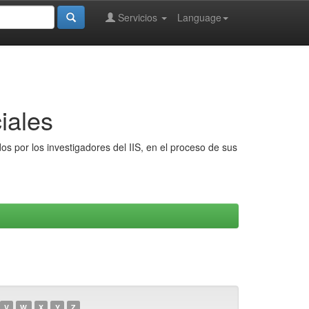
Servicios
Language
iales
s por los investigadores del IIS, en el proceso de sus
V
W
X
Y
Z