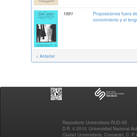
1991
Proposiciones fuera de
conocimiento y el leng
< Anterior
Repositorio Universitario RUD-IIS
D.R. © 2010. Universidad Nacional A
Ciudad Universitaria, Coyoacán, C. P.