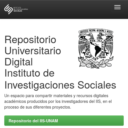
Skip
navigation
Repositorio
Universitario
Digital
Instituto de
Investigaciones Sociales
Un espacio para compartir materiales y recursos digitales
académicos producidos por los investigadores del IIS, en el
proceso de sus diferentes proyectos.
Repositorio del IIS-UNAM