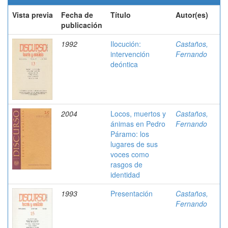
Vista previa
Fecha de
Título
Autor(es)
publicación
1992
Ilocución:
Castaños,
intervención
Fernando
deóntica
2004
Locos, muertos y
Castaños,
ánimas en Pedro
Fernando
Páramo: los
lugares de sus
voces como
rasgos de
identidad
1993
Presentación
Castaños,
Fernando