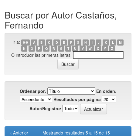
Buscar por Autor Castaños,
Fernando
Ir a:
0-9
A
B
C
D
E
F
G
H
I
J
K
L
M
N
O
P
Q
R
S
T
U
V
W
X
Y
Z
O introducir las primeras letras:
Ordenar por:
En orden:
Resultados por página
Autor/Registro:
< Anterior
Mostrando resultados 5 a 15 de 15