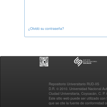
¿Olvidó su contraseña?
Repositorio Universitario RUD-IIS
D.R. © 2010. Universidad Nacional A
Ciudad Universitaria, Coyoacán, C. P.
Este sitio web puede ser utilizado con 
que se cite la fuente de conformidad 