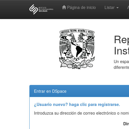
Página de inicio
Listar
Skip
navigation
Rep
Ins
Un espac
diferent
Entrar en DSpace
¿Usuario nuevo? haga clic para registrarse.
Introduzca su dirección de correo electrónico o nom
Di