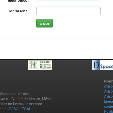
electrónico:
Contraseña:
Norm
Aviso
Aviso
utónoma de México.
Aviso
 04510, Ciudad de México, México.
Linea
fines no lucrativos siempre
conte
con el
AVISO LEGAL
.
Polít