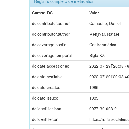
Registro completo de metadatos
Campo DC
Valor
dc.contributor.author
Camacho, Daniel
dc.contributor.author
Menjívar, Rafael
dc.coverage.spatial
Centroamérica
dc.coverage.temporal
Siglo XX
dc.date.accessioned
2022-07-29T20:08:4
dc.date.available
2022-07-29T20:08:4
dc.date.created
1985
dc.date.issued
1985
dc.identifier.isbn
9977-30-068-2
dc.identifier.uri
https://ru.iis.social