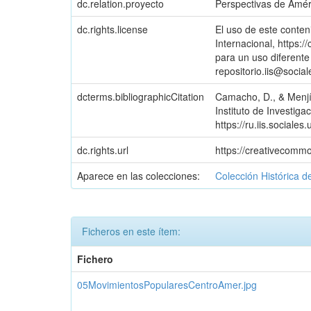
dc.relation.proyecto
Perspectivas de Amér
dc.rights.license
El uso de este conten
Internacional, https:
para un uso diferente 
repositorio.iis@soci
dcterms.bibliographicCitation
Camacho, D., & Menji
Instituto de Investig
https://ru.iis.social
dc.rights.url
https://creativecommo
Aparece en las colecciones:
Colección Histórica d
Ficheros en este ítem:
Fichero
05MovimientosPopularesCentroAmer.jpg