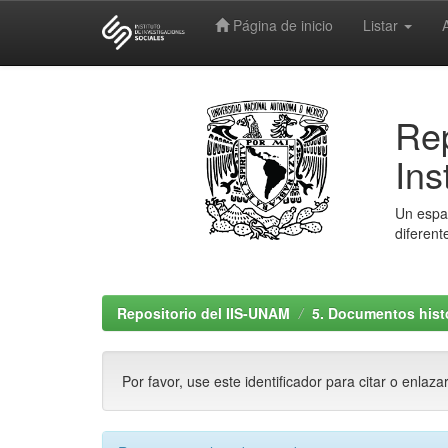
Página de inicio
Listar
Skip
navigation
Rep
Ins
Un espac
diferent
Repositorio del IIS-UNAM
5. Documentos histó
Por favor, use este identificador para citar o enlaza