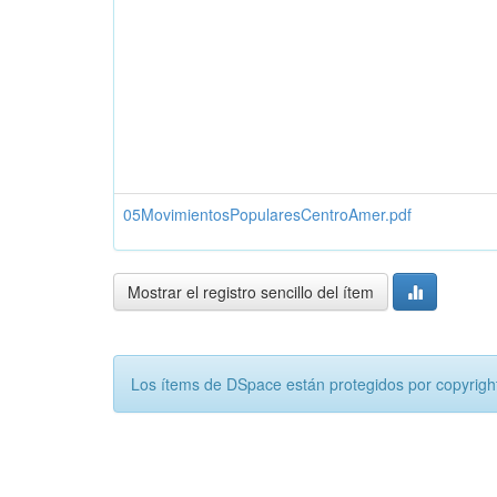
05MovimientosPopularesCentroAmer.pdf
Mostrar el registro sencillo del ítem
Los ítems de DSpace están protegidos por copyright