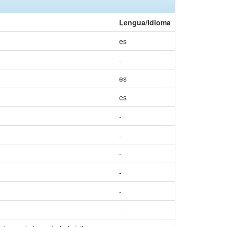
Lengua/Idioma
es
-
es
es
-
-
-
-
-
-