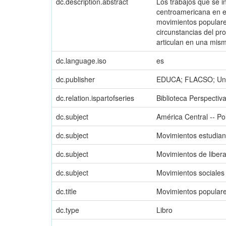
dc.description.abstract
Los trabajos que se in
centroamericana en e
movimientos populares
circunstancias del pr
articulan en una mism
dc.language.iso
es
dc.publisher
EDUCA; FLACSO; Unive
dc.relation.ispartofseries
Biblioteca Perspectiv
dc.subject
América Central -- Pol
dc.subject
Movimientos estudiant
dc.subject
Movimientos de libera
dc.subject
Movimientos sociales
dc.title
Movimientos popular
dc.type
Libro