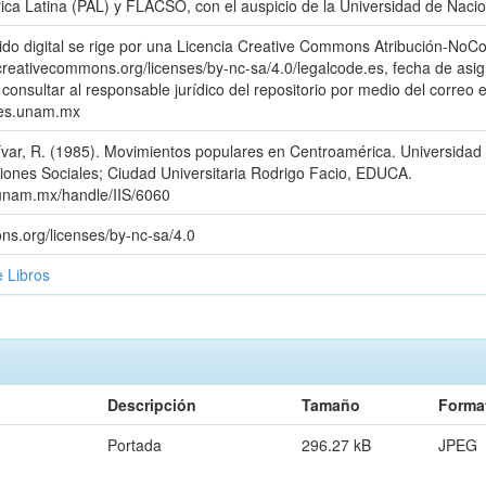
ica Latina (PAL) y FLACSO, con el auspicio de la Universidad de Nac
ido digital se rige por una Licencia Creative Commons Atribución-NoC
//creativecommons.org/licenses/by-nc-sa/4.0/legalcode.es, fecha de asig
consultar al responsable jurídico del repositorio por medio del correo e
ales.unam.mx
́var, R. (1985). Movimientos populares en Centroamérica. Universida
aciones Sociales; Ciudad Universitaria Rodrigo Facio, EDUCA.
es.unam.mx/handle/IIS/6060
ns.org/licenses/by-nc-sa/4.0
e Libros
Descripción
Tamaño
Forma
Portada
296.27 kB
JPEG