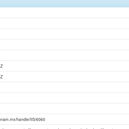
6Z
6Z
es.unam.mx/handle/IIS/6060