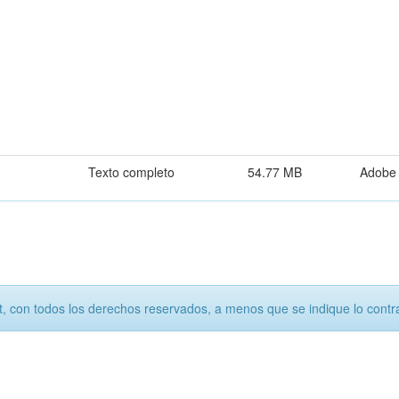
Texto completo
54.77 MB
Adobe
, con todos los derechos reservados, a menos que se indique lo contra