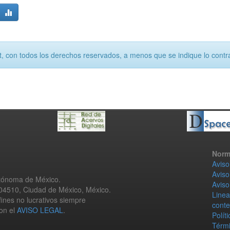
, con todos los derechos reservados, a menos que se indique lo contra
Norm
Aviso
Aviso
utónoma de México.
Aviso
 04510, Ciudad de México, México.
Linea
fines no lucrativos siempre
conte
con el
AVISO LEGAL
.
Polít
Térmi