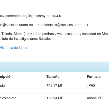
eativecommons.org/licenses/by-nc-sa/4.0
.iis@sociales.unam.mx ; repositorio.iis@sociales.unam.mx
 Toledo, Mario (1965). Las piedras vivas: escultura y sociedad en Mé
tituto de Investigaciones Sociales.
Histórica de Libros
ripción
Tamaño
Formato
ada
704.17 kB
JPEG
o completo
173.34 MB
Adobe PDF