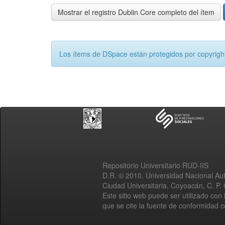
Mostrar el registro Dublin Core completo del ítem
Los ítems de DSpace están protegidos por copyright
Repositorio Universitario RUD-IIS
D.R. © 2010. Universidad Nacional A
Ciudad Universitaria, Coyoacán, C. P.
Este sitio web puede ser utilizado con 
que se cite la fuente de conformidad 