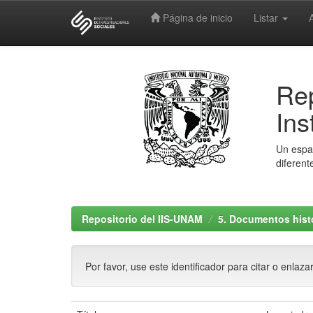
Página de inicio
Listar
Skip
navigation
Rep
Ins
Un espac
diferent
Repositorio del IIS-UNAM
5. Documentos histó
Por favor, use este identificador para citar o enlaza