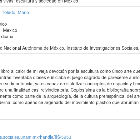
s vivas: escultura y sociedad en México
 Toledo, Mario
xico
-- Mexico
exicana
d Nacional Autónoma de México, Instituto de Investigaciones Sociales.
 libro al calor de mi vieja devoción por la escultura como único arte qu
ntras inventaba dioses e iniciaba el juego sagrado de parecerse a ell
e su impotencia, ya es capaz de sintetizar conceptos de espacio y tie
ne una finalidad casi reivindicatoria. Copiosísima es la bibliografía sobr
mente como parte de la arqueología, de la cultura prehispánica, del arte
rna, como apéndice argeñado del movimiento plástico que abruman el 
.iis.sociales.unam.mx/handle/IIS/5953