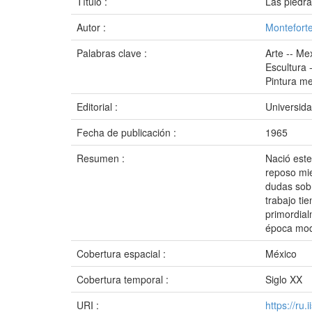
Título :
Las piedra
Autor :
Monteforte
Palabras clave :
Arte -- Me
Escultura 
Pintura m
Editorial :
Universida
Fecha de publicación :
1965
Resumen :
Nació este
reposo mie
dudas sobr
trabajo tie
primordial
época mode
Cobertura espacial :
México
Cobertura temporal :
Siglo XX
URI :
https://ru