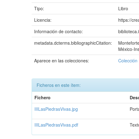
Tipo:
Libro
Licencia:
https://cr
Información de contacto:
biblioteca
metadata.dcterms.bibliographicCitation:
Monteforte
México-Ins
Aparece en las colecciones:
Colección 
Ficheros en este ítem:
Fichero
Desc
IIILasPiedrasVivas.jpg
Port
IIILasPiedrasVivas.pdf
Text