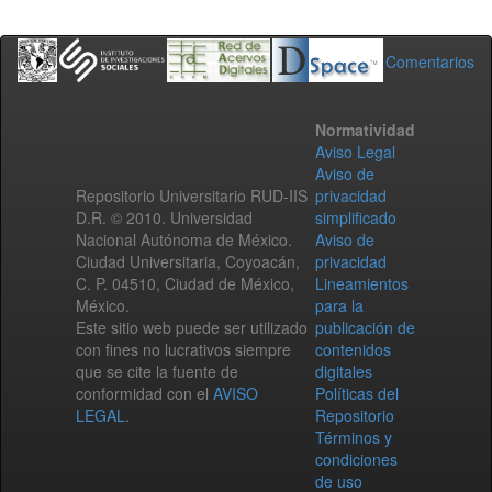
Comentarios
Normatividad
Aviso Legal
Aviso de
Repositorio Universitario RUD-IIS
privacidad
D.R. © 2010. Universidad
simplificado
Nacional Autónoma de México.
Aviso de
Ciudad Universitaria, Coyoacán,
privacidad
C. P. 04510, Ciudad de México,
Lineamientos
México.
para la
Este sitio web puede ser utilizado
publicación de
con fines no lucrativos siempre
contenidos
que se cite la fuente de
digitales
conformidad con el
AVISO
Políticas del
LEGAL
.
Repositorio
Términos y
condiciones
de uso