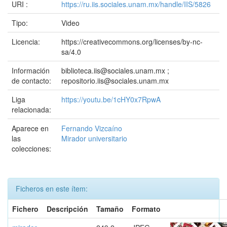
URI :
https://ru.iis.sociales.unam.mx/handle/IIS/5826
Tipo:
Video
Licencia:
https://creativecommons.org/licenses/by-nc-
sa/4.0
Información
biblioteca.iis@sociales.unam.mx ;
de contacto:
repositorio.iis@sociales.unam.mx
Liga
https://youtu.be/1cHY0x7RpwA
relacionada:
Aparece en
Fernando Vizcaíno
las
Mirador universitario
colecciones:
Ficheros en este ítem:
Fichero
Descripción
Tamaño
Formato