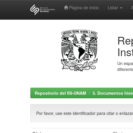
Página de inicio
Listar
Skip
navigation
Rep
Ins
Un espac
diferent
Repositorio del IIS-UNAM
5. Documentos histó
Por favor, use este identificador para citar o enlaza