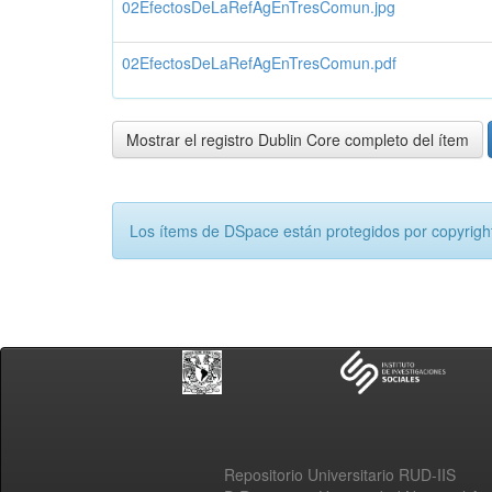
02EfectosDeLaRefAgEnTresComun.jpg
02EfectosDeLaRefAgEnTresComun.pdf
Mostrar el registro Dublin Core completo del ítem
Los ítems de DSpace están protegidos por copyright
Repositorio Universitario RUD-IIS