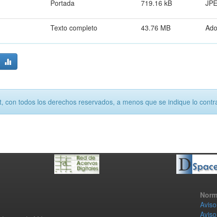
Portada
719.16 kB
JP
Texto completo
43.76 MB
Ad
, con todos los derechos reservados, a menos que se indique lo contra
Norm
Aviso
Aviso