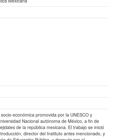
blica Mexicana
ión socio-económica promovida por la UNESCO y
a Universidad Nacional autónoma de México, a fin de
jidales de la república mexicana. El trabajo se inició
roducción, director del Instituto antes mencionado, y
ría de Educación Pública, y después por el