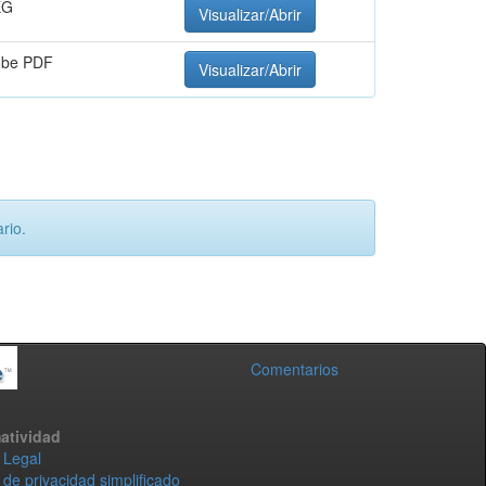
EG
Visualizar/Abrir
obe PDF
Visualizar/Abrir
rio.
Comentarios
atividad
 Legal
 de privacidad simplificado