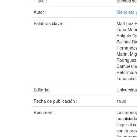
Título :
Efectos so
Autor :
Mendieta 
Palabras clave :
Martinez R
Luna Mend
Holguin Q
Salinas R
Hernandez
Marin, Mig
Rodriguez 
Campesino
Reforma a
Tenencia d
Editorial :
Universida
Fecha de publicación :
1960
Resumen :
Las monogr
auspiciada
llegar al 
con la pre
fue aproba