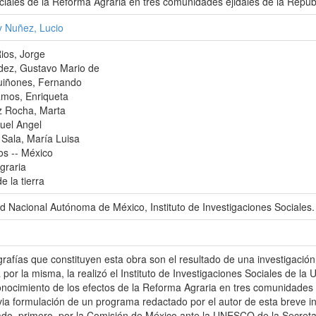
ciales de la Reforma Agraria en tres comunidades ejidales de la Repú
y Nuñez, Lucio
ios, Jorge
ez, Gustavo Mario de
uiñones, Fernando
amos, Enriqueta
 Rocha, Marta
uel Angel
Sala, María Luisa
s -- México
graria
e la tierra
d Nacional Autónoma de México, Instituto de Investigaciones Sociales.
afías que constituyen esta obra son el resultado de una investigac
 por la misma, la realizó el Instituto de Investigaciones Sociales de l
conocimiento de los efectos de la Reforma Agraria en tres comunidades e
via formulación de un programa redactado por el autor de esta breve int
do, primero, por la Comisión de México ante la UNESCO de la Secreta