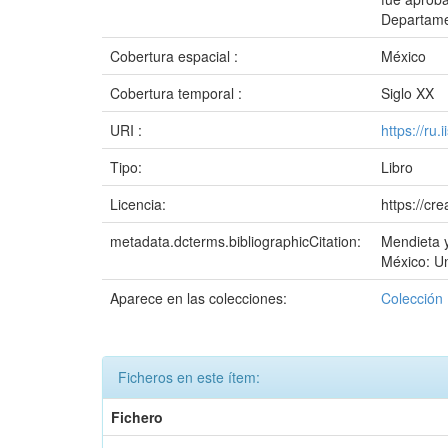
Departamen
Cobertura espacial :
México
Cobertura temporal :
Siglo XX
URI :
https://ru
Tipo:
Libro
Licencia:
https://cr
metadata.dcterms.bibliographicCitation:
Mendieta y
México: Un
Aparece en las colecciones:
Colección 
Ficheros en este ítem:
Fichero