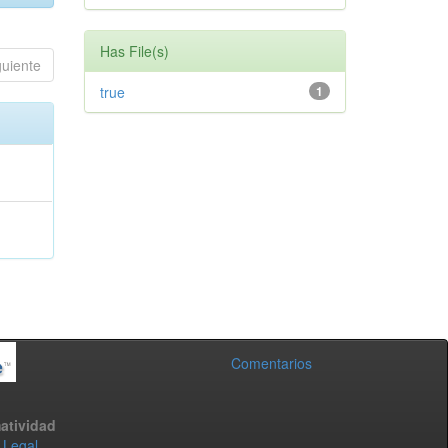
Has File(s)
guiente
true
1
Comentarios
atividad
 Legal