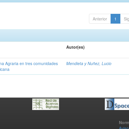
Anterior
1
Si
Autor(es)
rma Agraria en tres comunidades
Mendieta y Nuñez, Lucio
xicana
Norm
Aviso