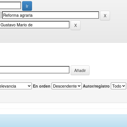
En orden
Autor/registro