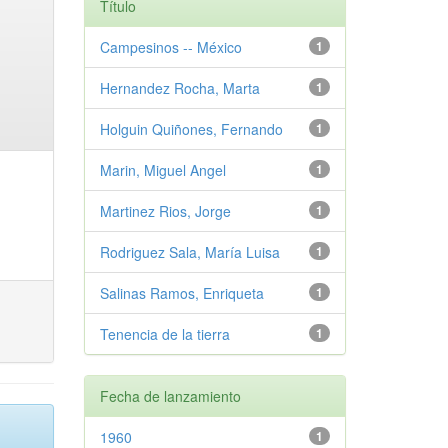
Título
Campesinos -- México
1
Hernandez Rocha, Marta
1
Holguin Quiñones, Fernando
1
Marin, Miguel Angel
1
Martinez Rios, Jorge
1
Rodriguez Sala, María Luisa
1
Salinas Ramos, Enriqueta
1
Tenencia de la tierra
1
Fecha de lanzamiento
1960
1