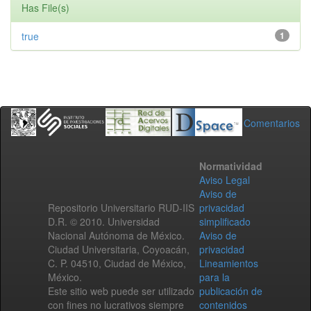
Has File(s)
true
1
Comentarios
Normatividad
Aviso Legal
Aviso de
Repositorio Universitario RUD-IIS
privacidad
D.R. © 2010. Universidad
simplificado
Nacional Autónoma de México.
Aviso de
Ciudad Universitaria, Coyoacán,
privacidad
C. P. 04510, Ciudad de México,
Lineamientos
México.
para la
Este sitio web puede ser utilizado
publicación de
con fines no lucrativos siempre
contenidos