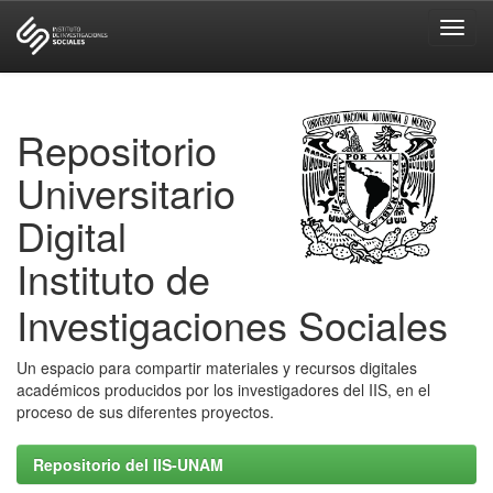
Skip
navigation
Repositorio
Universitario
Digital
Instituto de
Investigaciones Sociales
Un espacio para compartir materiales y recursos digitales
académicos producidos por los investigadores del IIS, en el
proceso de sus diferentes proyectos.
Repositorio del IIS-UNAM