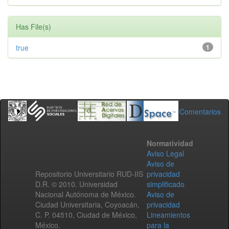
Has File(s)
true
1
Comentarios
Normatividad
Aviso Legal
Aviso de
Repositorio Universitario RUD-IIS
privacidad
D.R. © 2010. Universidad
simplificado
Nacional Autónoma de México.
Aviso de
Ciudad Universitaria, Coyoacán,
privacidad
C. P. 04510, Ciudad de México,
Lineamientos
México.
para la