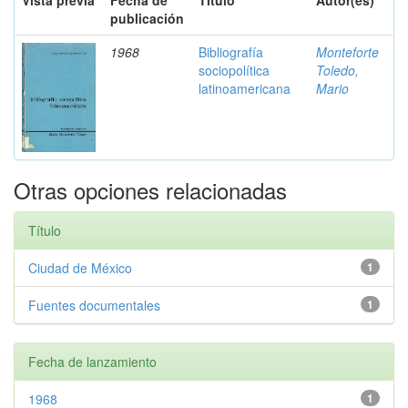
Vista previa
Fecha de
Título
Autor(es)
publicación
1968
Bibliografía
Monteforte
sociopolítica
Toledo,
latinoamericana
Mario
Otras opciones relacionadas
Título
Ciudad de México
1
Fuentes documentales
1
Fecha de lanzamiento
1968
1