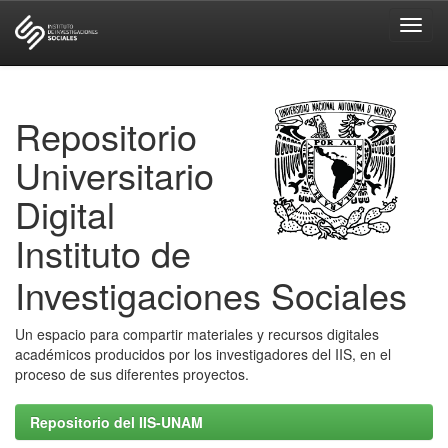
Skip
navigation
Repositorio
Universitario
Digital
Instituto de
Investigaciones Sociales
Un espacio para compartir materiales y recursos digitales
académicos producidos por los investigadores del IIS, en el
proceso de sus diferentes proyectos.
Repositorio del IIS-UNAM